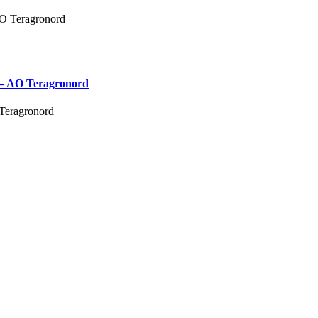
or – AO Teragronord
O Teragronord