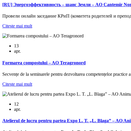
[RU] Энергоэффективность – шанс Земли – AO Cantemir No
Провели онлайн заседание КРиП (комитета родителей и препод
Citeşte mai mult
13
apr.
Formarea compostului – AO Teragronord
Secvențe de la seminarele pentru dezvoltarea competențelor practice a
Citeşte mai mult
12
apr.
Atelierul de lucru pentru partea Expo L. T. „L. Blaga” – AO An