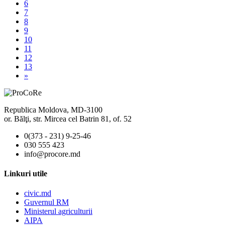
6
7
8
9
10
11
12
13
»
Republica Moldova, MD-3100
or. Bălţi, str. Mircea cel Batrin 81, of. 52
0(373 - 231) 9-25-46
030 555 423
info@procore.md
Linkuri utile
civic.md
Guvernul RM
Ministerul agriculturii
AIPA