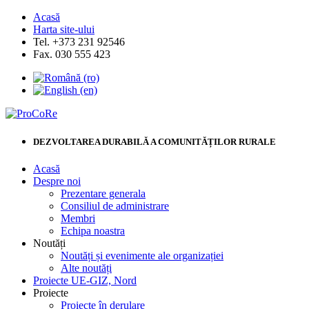
Acasă
Harta site-ului
Tel. +373 231 92546
Fax. 030 555 423
DEZVOLTAREA DURABILĂ A COMUNITĂȚILOR RURALE
Acasă
Despre noi
Prezentare generala
Consiliul de administrare
Membri
Echipa noastra
Noutăți
Noutăți și evenimente ale organizației
Alte noutăți
Proiecte UE-GIZ, Nord
Proiecte
Proiecte în derulare