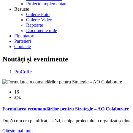
Proiecte implementate
Resurse
Galerie Foto
Galerie Video
Rapoarte
Documente utile
Finanțatori
Parteneri
Contacte
Noutăți și evenimente
ProCoRe
16
apr.
Formularea recomandărilor pentru Strategie – AO Colaborare
După cum era planificat, astăzi, echipa proiectului a organizat ședin
Citeşte mai mult