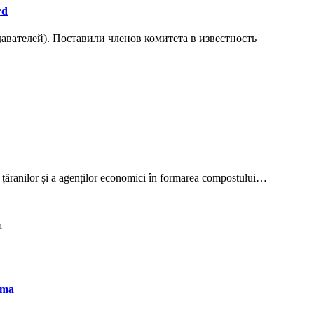
rd
авателей). Поставили членов комитета в известность
 țăranilor și a agenților economici în formarea compostului…
ima