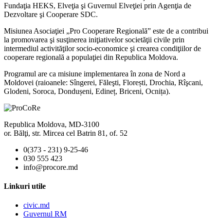
Fundaţia HEKS, Elveţia şi Guvernul Elveţiei prin Agenţia de
Dezvoltare şi Cooperare SDC.
Misiunea Asociaţiei „Pro Cooperare Regională” este de a contribui
la promovarea şi susţinerea iniţiativelor societăţii civile prin
intermediul activităţilor socio-economice şi crearea condiţiilor de
cooperare regională a populaţiei din Republica Moldova.
Programul are ca misiune implementarea în zona de Nord a
Moldovei (raioanele: Sîngerei, Făleşti, Florești, Drochia, Rîşcani,
Glodeni, Soroca, Dondușeni, Edineț, Briceni, Ocnița).
Republica Moldova, MD-3100
or. Bălţi, str. Mircea cel Batrin 81, of. 52
0(373 - 231) 9-25-46
030 555 423
info@procore.md
Linkuri utile
civic.md
Guvernul RM