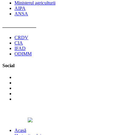
Ministerul agriculturii
AIPA
ANSA
______________
CRDV
CIA
IFAD
ODIMM
Social
©2026 Asociaţia Obştească Pro Cooperare Regională. Toate
drepturile rezervate.
Designed by
Acasă