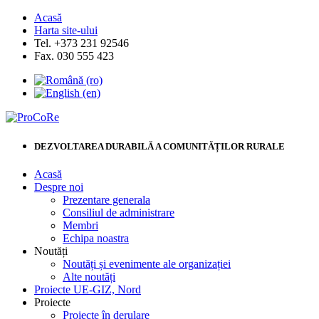
Acasă
Harta site-ului
Tel. +373 231 92546
Fax. 030 555 423
DEZVOLTAREA DURABILĂ A COMUNITĂȚILOR RURALE
Acasă
Despre noi
Prezentare generala
Consiliul de administrare
Membri
Echipa noastra
Noutăți
Noutăți și evenimente ale organizației
Alte noutăți
Proiecte UE-GIZ, Nord
Proiecte
Proiecte în derulare