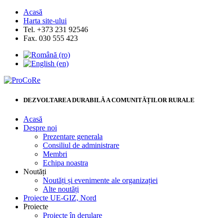
Acasă
Harta site-ului
Tel. +373 231 92546
Fax. 030 555 423
DEZVOLTAREA DURABILĂ A COMUNITĂȚILOR RURALE
Acasă
Despre noi
Prezentare generala
Consiliul de administrare
Membri
Echipa noastra
Noutăți
Noutăți și evenimente ale organizației
Alte noutăți
Proiecte UE-GIZ, Nord
Proiecte
Proiecte în derulare