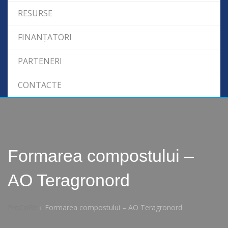
RESURSE
FINANȚATORI
PARTENERI
CONTACTE
Formarea compostului –
AO Teragronord
ProCoRe
Formarea compostului – AO Teragronord