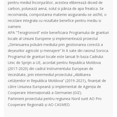
pentru mediul înconjurător, acestea eliberează dioxid de
carbon, poluează aerul, solul si pânza de apa freatica. Se
recomanda, compostarea materiei asigurandu-se astfel, o
reciclare integrala cu rezultate benefice pentru mediu si
oameni.
APA ”Teragronord” este beneficiara Programului de granturi
locale al Uniunii Europene și implementează proiectul
„Diminuarea poluării mediului prin gestionarea corectă a
deșeurilor agricole şi menajere” în 6 sate din raionul Soroca.
Programul de granturi locale este lansat în baza Cadrului
Unic de Sprijin a UE, acordat pentru Republica Moldova
(2017-2020) din cadrul Instrumentului European de
Vecinătate, prin intermediul proiectului „Abilitarea
cetățenilor in Republica Moldova” (2019-2021), finanțat de
către Uniunea Europeană și implementat de Agenția de
Cooperare Internațională a Germaniei (GIZ).
Partenerii proiectului pentru regiunea Nord sunt AO Pro
Cooperare Regională și AO CASMED.