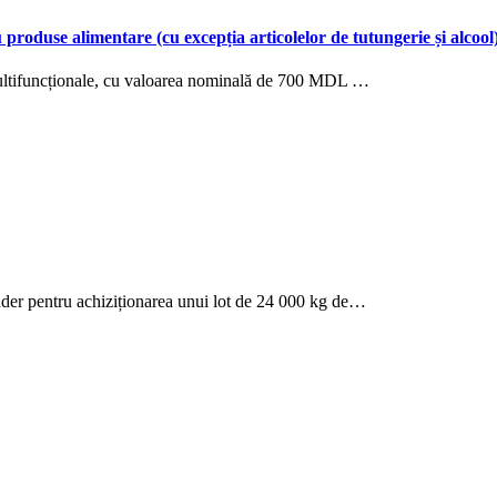
roduse alimentare (cu excepția articolelor de tutungerie și alcool
multifuncționale, cu valoarea nominală de 700 MDL …
der pentru achiziționarea unui lot de 24 000 kg de…