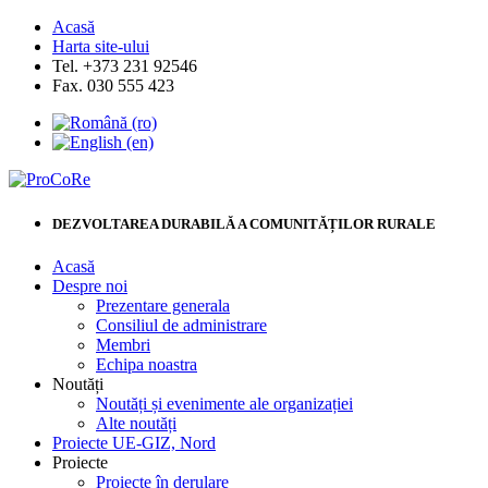
Acasă
Harta site-ului
Tel. +373 231 92546
Fax. 030 555 423
DEZVOLTAREA DURABILĂ A COMUNITĂȚILOR RURALE
Acasă
Despre noi
Prezentare generala
Consiliul de administrare
Membri
Echipa noastra
Noutăți
Noutăți și evenimente ale organizației
Alte noutăți
Proiecte UE-GIZ, Nord
Proiecte
Proiecte în derulare