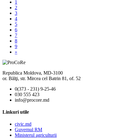
1
2
3
4
5
6
7
8
9
»
Republica Moldova, MD-3100
or. Bălţi, str. Mircea cel Batrin 81, of. 52
0(373 - 231) 9-25-46
030 555 423
info@procore.md
Linkuri utile
civic.md
Guvernul RM
Ministerul agriculturii