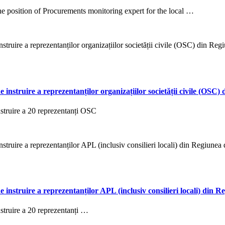
he position of Procurements monitoring expert for the local …
e instruire a reprezentanților organizațiilor societății civile (OS
nstruire a 20 reprezentanți OSC
e instruire a reprezentanților APL (inclusiv consilieri locali) din
nstruire a 20 reprezentanți …