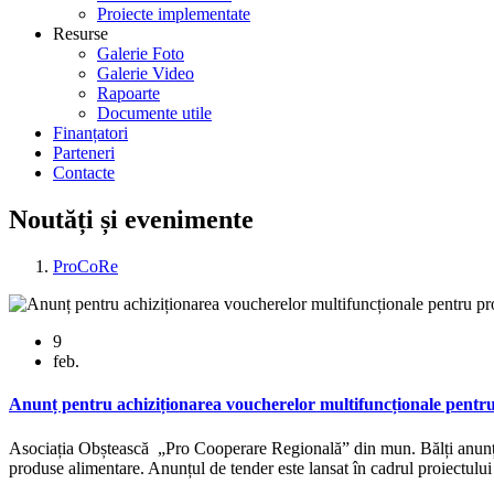
Proiecte implementate
Resurse
Galerie Foto
Galerie Video
Rapoarte
Documente utile
Finanțatori
Parteneri
Contacte
Noutăți și evenimente
ProCoRe
9
feb.
Anunț pentru achiziționarea voucherelor multifuncționale pentru 
Asociația Obștească „Pro Cooperare Regională” din mun. Bălți anunță
produse alimentare. Anunțul de tender este lansat în cadrul proiectu