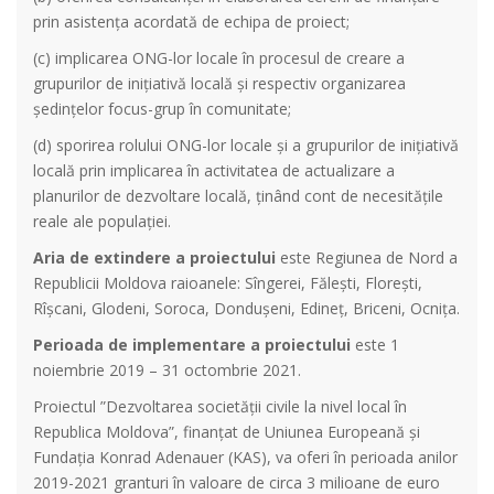
prin asistența acordată de echipa de proiect;
(c) implicarea ONG-lor locale în procesul de creare a
grupurilor de inițiativă locală și respectiv organizarea
ședințelor focus-grup în comunitate;
(d) sporirea rolului ONG-lor locale și a grupurilor de inițiativă
locală prin implicarea în activitatea de actualizare a
planurilor de dezvoltare locală, ținând cont de necesitățile
reale ale populației.
Aria de extindere a proiectului
este Regiunea de Nord a
Republicii Moldova raioanele: Sîngerei, Făleşti, Florești,
Rîşcani, Glodeni, Soroca, Dondușeni, Edineț, Briceni, Ocnița.
Perioada de implementare a proiectului
este 1
noiembrie 2019 – 31 octombrie 2021.
Proiectul ”Dezvoltarea societății civile la nivel local în
Republica Moldova”, finanțat de Uniunea Europeană și
Fundația Konrad Adenauer (KAS), va oferi în perioada anilor
2019-2021 granturi în valoare de circa 3 milioane de euro