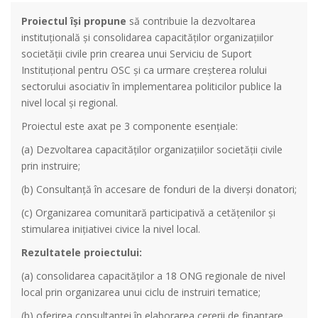
Proiectul
își propune
să contribuie la dezvoltarea
instituţională şi consolidarea capacităţilor organizaţiilor
societății civile prin crearea unui Serviciu de Suport
Instituțional pentru OSC şi ca urmare creşterea rolului
sectorului asociativ în implementarea politicilor publice la
nivel local şi regional.
Proiectul este axat pe 3 componente esențiale:
(a) Dezvoltarea capacităţilor organizaţiilor societății civile
prin instruire;
(b) Consultanță în accesare de fonduri de la diverși donatori;
(c) Organizarea comunitară participativă a cetățenilor și
stimularea inițiativei civice la nivel local.
Rezultatele proiectului:
(a) consolidarea capacităților a 18 ONG regionale de nivel
local prin organizarea unui ciclu de instruiri tematice;
(b) oferirea consultanței în elaborarea cererii de finanțare