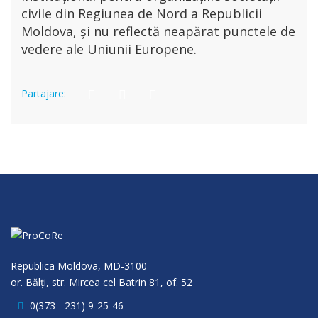
civile din Regiunea de Nord a Republicii
Moldova, și nu reflectă neapărat punctele de
vedere ale Uniunii Europene.
Partajare:
Republica Moldova, MD-3100
or. Bălţi, str. Mircea cel Batrin 81, of. 52
0(373 - 231) 9-25-46