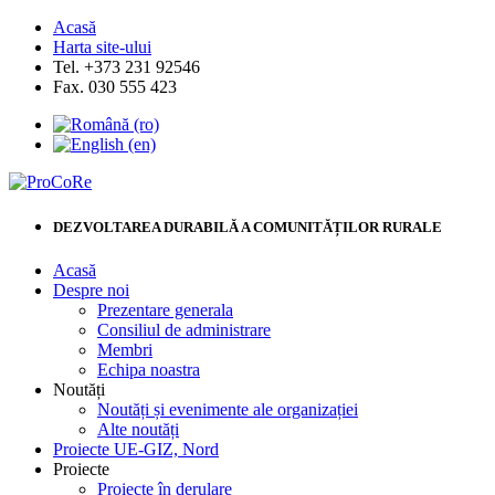
Acasă
Harta site-ului
Tel. +373 231 92546
Fax. 030 555 423
DEZVOLTAREA DURABILĂ A COMUNITĂȚILOR RURALE
Acasă
Despre noi
Prezentare generala
Consiliul de administrare
Membri
Echipa noastra
Noutăți
Noutăți și evenimente ale organizației
Alte noutăți
Proiecte UE-GIZ, Nord
Proiecte
Proiecte în derulare