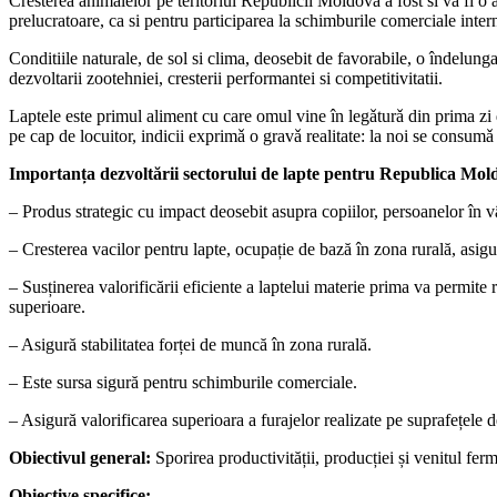
Cresterea animalelor pe teritoriul Republicii Moldova a fost si va fi o
prelucratoare, ca si pentru participarea la schimburile comerciale inter
Conditiile naturale, de sol si clima, deosebit de favorabile, o îndelungata
dezvoltarii zootehniei, cresterii performantei si competitivitatii.
Laptele este primul aliment cu care omul vine în legǎturǎ din prima zi 
pe cap de locuitor, indicii exprimǎ o gravǎ realitate: la noi se consumǎ 
Importanța dezvoltării sectorului de lapte pentru Republica Mol
– Produs strategic cu impact deosebit asupra copiilor, persoanelor în vâr
– Cresterea vacilor pentru lapte, ocupație de bază în zona rurală, asigur
– Susținerea valorificării eficiente a laptelui materie prima va permite r
superioare.
– Asigură stabilitatea forței de muncă în zona rurală.
– Este sursa sigură pentru schimburile comerciale.
– Asigură valorificarea superioara a furajelor realizate pe suprafețele d
Obiectivul general:
Sporirea productivității, producției și venitul fer
Obiective specifice: