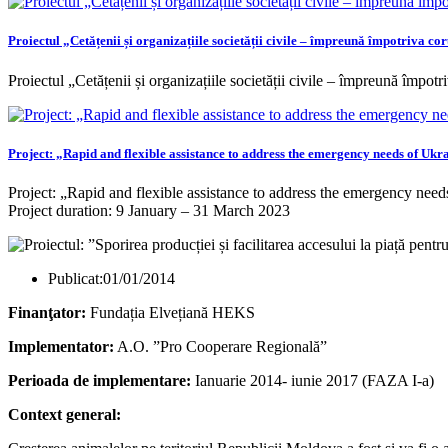
Proiectul „Cetățenii și organizațiile societății civile – împreună împotriva cor
Proiectul „Cetățenii și organizațiile societății civile – împreună împotr
Project: „Rapid and flexible assistance to address the emergency needs of Uk
Project: „Rapid and flexible assistance to address the emergency nee
Project duration: 9 January – 31 March 2023
Publicat:
01/01/2014
Finanţator:
Fundația Elvețiană HEKS
Implementator:
A.O. ”Pro Cooperare Regională”
Perioada de implementare:
Ianuarie 2014- iunie 2017 (FAZA I-a)
Context general: