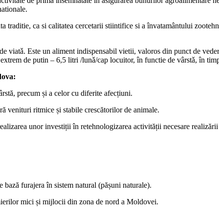
 activitate de prima însemnatate în asigurarea bunurilor agroalimentare n
nationale.
 traditie, ca si calitatea cercetarii stiintifice si a învatamântului zooteh
de viatǎ. Este un aliment indispensabil vietii, valoros din punct de ved
extrem de putin – 6,5 litri /lunǎ/cap locuitor, în functie de vârstǎ, în t
dova:
stă, precum și a celor cu diferite afecțiuni.
ă venituri ritmice și stabile crescătorilor de animale.
ealizarea unor investiții în retehnologizarea activității necesare realizări
e bază furajera în sistem natural (pășuni naturale).
mierilor mici și mijlocii din zona de nord a Moldovei.