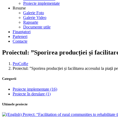
Proiecte implementate
Resurse
Galerie Foto
Galerie Video
Rapoarte
Documente utile
Finanțatori
Parteneri
Contacte
Proiectul: ”Sporirea producției și facilita
ProCoRe
Proiectul: ”Sporirea producției și facilitarea accesului la piață 
Categorii
Proiecte implementate
(16)
Proiecte în derulare
(1)
Ultimele proiecte