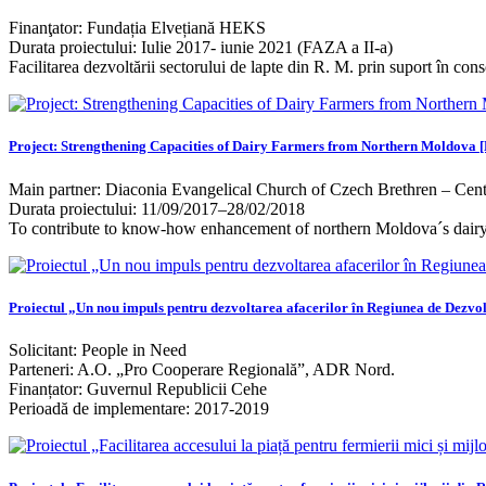
Finanţator: Fundația Elvețiană HEKS
Durata proiectului: Iulie 2017- iunie 2021 (FAZA a II-a)
Facilitarea dezvoltării sectorului de lapte din R. M. prin suport în con
Project: Strengthening Capacities of Dairy Farmers from Northern Moldova 
Main partner: Diaconia Evangelical Church of Czech Brethren – C
Durata proiectului: 11/09/2017–28/02/2018
To contribute to know-how enhancement of northern Moldova´s dairy f
Proiectul „Un nou impuls pentru dezvoltarea afacerilor în Regiunea de Dezv
Solicitant: People in Need
Parteneri: A.O. „Pro Cooperare Regională”, ADR Nord.
Finanțator: Guvernul Republicii Cehe
Perioadă de implementare: 2017-2019