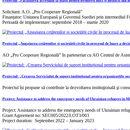
Proiectul „Facilitarea accesului la piață pentru fermierii mici și mijlocii din
Solicitant: A.O. „Pro Cooperare Regională”
Finanțator: Uniunea Europană şi Guvernul Suediei prin intermediul F
Perioadă de implementare: septembrie 2018 – martie 2020
Proiectul „Angajarea cetățenilor și societății civile în procesul de luare a deci
AO „Pro Cooperare Regională” în parteneriat cu AO Centrul de Asi
Proiectul: „Crearea Serviciului de suport instituțional pentru organizațiile s
Proiectul își propune să contribuie la dezvoltarea instituţională şi conso
Project: Assistance to address the emergency needs of Ukrainian refugees in 
Project: Assistance to address the emergency needs of Ukrainian ref
Grant Agreement no: SEC005/2022/LOT3/003
Project duration: September 2022 – January 2023