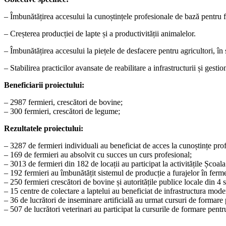
– Îmbunătățirea accesului la cunoștințele profesionale de bază pentru fe
– Creșterea producției de lapte și a productivității animalelor.
– Îmbunătățirea accesului la piețele de desfacere pentru agricultori, în 
– Stabilirea practicilor avansate de reabilitare a infrastructurii și gesti
Beneficiarii proiectului:
– 2987 fermieri, crescători de bovine;
– 300 fermieri, crescători de legume;
Rezultatele proiectului:
– 3287 de fermieri individuali au beneficiat de acces la cunoștințe pro
– 169 de fermieri au absolvit cu succes un curs profesional;
– 3013 de fermieri din 182 de locații au participat la activitățile Școal
– 192 fermieri au îmbunătățit sistemul de producție a furajelor în ferm
– 250 fermieri crescători de bovine și autoritățile publice locale din 4
– 15 centre de colectare a laptelui au beneficiat de infrastructura modern
– 36 de lucrători de inseminare artificială au urmat cursuri de formare pe
– 507 de lucrători veterinari au participat la cursurile de formare pentru 