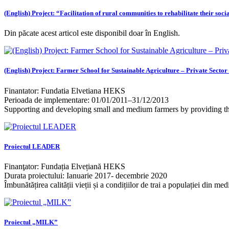
(English) Project: “Facilitation of rural communities to rehabilitate their soc
Din păcate acest articol este disponibil doar în English.
(English) Project: Farmer School for Sustainable Agriculture – Private Secto
Finantator: Fundatia Elvetiana HEKS
Perioada de implementare: 01/01/2011–31/12/2013
Supporting and developing small and medium farmers by providing th
Proiectul LEADER
Finanţator: Fundația Elvețiană HEKS
Durata proiectului: Ianuarie 2017- decembrie 2020
Îmbunătățirea calității vieții și a condițiilor de trai a populației din 
Proiectul „MILK”