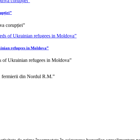
upției”
iva corupției”
rainian refugees in Moldova”
ds of Ukrainian refugees in Moldova”