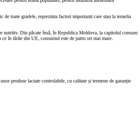
ecesare pentru hrana populatiei, pentru industria alimentara
nic de toate gradele, reprezinta factori importanti care stau la temelia
ere nutritiv. Din pǎcate însǎ, în Republica Moldova, la capitolul consum
imp ce în tǎrile din UE, consumul este de patru ori mai mare.
i unor produse lactate controlabile, cu calitate și termene de garanție