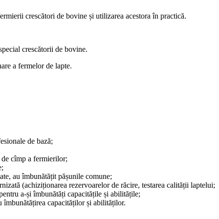
rmierii crescători de bovine și utilizarea acestora în practică.
special crescătorii de bovine.
onare a fermelor de lapte.
fesionale de bază;
a de cîmp a fermierilor;
e;
 sate, au îmbunătățit pășunile comune;
izată (achiziționarea rezervoarelor de răcire, testarea calității laptelui;
ntru a-și îmbunătăți capacitățile și abilitățile;
îmbunătățirea capacităților și abilităților.