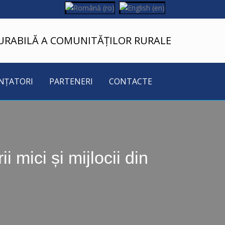
URABILĂ A COMUNITĂȚILOR RURALE
NȚATORI
PARTENERI
CONTACTE
i mici și mijlocii din