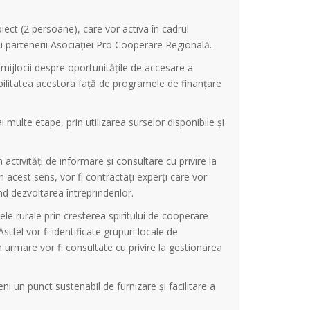
iect (2 persoane), care vor activa în cadrul
 partenerii Asociației Pro Cooperare Regională.
 mijlocii despre oportunitățile de accesare a
gibilitatea acestora față de programele de finanţare
i multe etape, prin utilizarea surselor disponibile și
n activități de informare și consultare cu privire la
n acest sens, vor fi contractați experți care vor
nd dezvoltarea întreprinderilor.
ele rurale prin creșterea spiritului de cooperare
Astfel vor fi identificate grupuri locale de
n urmare vor fi consultate cu privire la gestionarea
i un punct sustenabil de furnizare și facilitare a