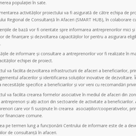
erea populației în sate.
entarea activităților proiectului va fi asigurată de către echipa de pro
ului Regional de Consultanță în Afaceri (SMART HUB), în colaborare cu
ențiile de bază vor fi orientate spre informarea antreprenorilor mici și
or de finanțare și dezvoltarea capacităților lor pentru a asigurara eli
.
tățile de informare și consultare a antreprenorilor vor fi realizate în ma
cităților echipei de proiect.
tul va facilita dezvoltarea infrastructurii de afaceri a beneficiarilor, pri
mentul afacerilor și identificarea soluțiilor inovative de dezvoltare. Î
 necesitățile specifice a beneficiarilor și vor veni cu recomandări privi
tul va facilita crearea formelor asociative în mediul de afaceri din zon
 antreprenori și alți actori din sectoarele de activitate a beneficiarilor. 
renori care vor fi susținute în crearea asociațiilor/cooperativelor, pri
lor financiare comune.
ea pe termen lung a funcționării Centrului de informare este de a deven
iilor de consultanță în afaceri.