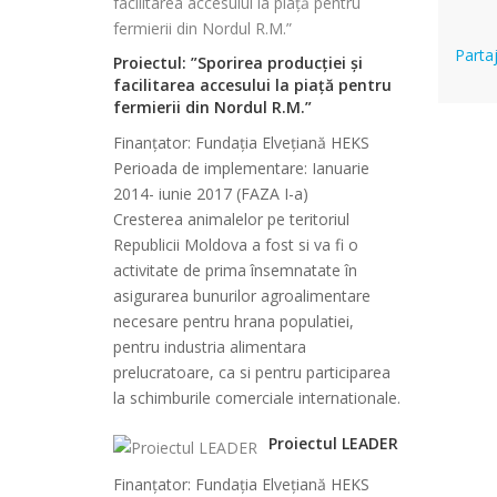
Partaj
Proiectul: ”Sporirea producției și
facilitarea accesului la piață pentru
fermierii din Nordul R.M.”
Finanţator: Fundația Elvețiană HEKS
Perioada de implementare: Ianuarie
2014- iunie 2017 (FAZA I-a)
Cresterea animalelor pe teritoriul
Republicii Moldova a fost si va fi o
activitate de prima însemnatate în
asigurarea bunurilor agroalimentare
necesare pentru hrana populatiei,
pentru industria alimentara
prelucratoare, ca si pentru participarea
la schimburile comerciale internationale.
Proiectul LEADER
Finanţator: Fundația Elvețiană HEKS