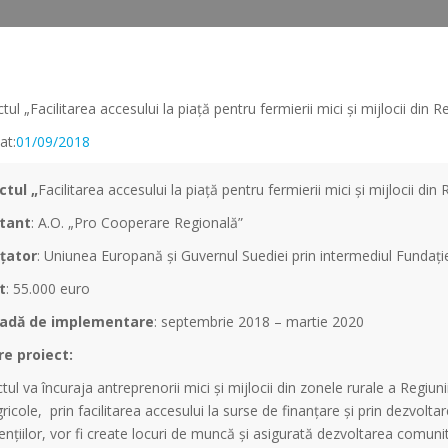
at:
01/09/2018
ctul „
Facilitarea accesului la piață pentru fermierii mici și mijlocii di
itant
: A.O. „Pro Cooperare Regională”
țator
: Uniunea Europană şi Guvernul Suediei prin intermediul Fundați
t
: 55.000 euro
oadă de implementare
: septembrie 2018 – martie 2020
e proiect:
tul va încuraja antreprenorii mici și mijlocii din zonele rurale a Regiun
icole, prin facilitarea accesului la surse de finanțare și prin dezvoltare
ențiilor, vor fi create locuri de muncă și asigurată dezvoltarea comunită