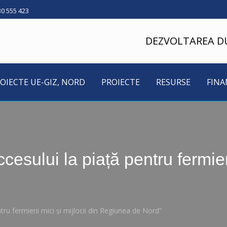
30 555 423
DEZVOLTAREA D
OIECTE UE-GIZ, NORD
PROIECTE
RESURSE
FINA
cesului la piață pentru fermieri
ntru fermierii mici și mijlocii din Regiunea de Nord”