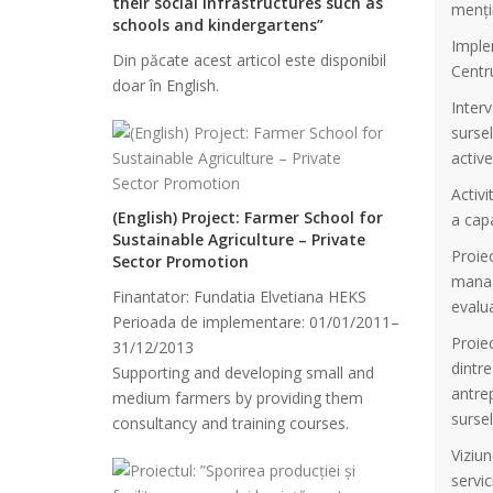
their social infrastructures such as
mențin
schools and kindergartens”
Implem
Din păcate acest articol este disponibil
Centr
doar în English.
Interv
sursel
active
Activi
(English) Project: Farmer School for
a capa
Sustainable Agriculture – Private
Proiec
Sector Promotion
manage
Finantator: Fundatia Elvetiana HEKS
evalua
Perioada de implementare: 01/01/2011–
Proiec
31/12/2013
dintre
Supporting and developing small and
antrep
medium farmers by providing them
surse
consultancy and training courses.
Viziun
servic