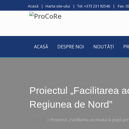
Acasă
Harta site-ului
Tel. +373 231 92546
Fax. 0
ACASĂ
DESPRE NOI
NOUTĂȚI
PR
Proiectul „Facilitarea ac
Regiunea de Nord”
ProCoRe
Proiectul „Facilitarea accesului la piață pe