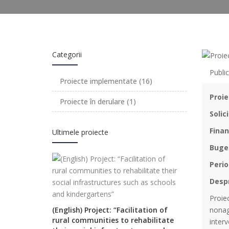
Categorii
Public
Proiecte implementate
(16)
Proie
Proiecte în derulare
(1)
Solic
Finan
Ultimele proiecte
Buge
Peri
Despr
Proiec
(English) Project: “Facilitation of
nonagr
rural communities to rehabilitate
interv