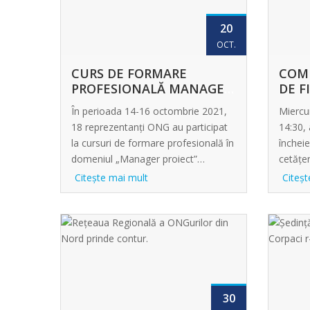
20
OCT.
CURS DE FORMARE
COM
PROFESIONALĂ MANAGER
DE F
PROIECT
NOR
În perioada 14-16 octombrie 2021,
Miercu
18 reprezentanți ONG au participat
14:30,
la cursuri de formare profesională în
încheie
domeniul „Manager proiect”…
cetățen
Citeşte mai mult
Citeşt
30