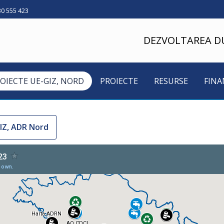
30 555 423
DEZVOLTAREA D
OIECTE UE-GIZ, NORD
PROIECTE
RESURSE
FINA
IZ, ADR Nord