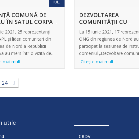
IUL.
INȚĂ COMUNĂ DE
DEZVOLTAREA
U ÎN SATUL CORPACI
COMUNITĂȚII CU
EDINEȚ
IMPLICAREA CETĂȚE
lie 2021, 25 reprezentanți
La 15 iunie 2021, 17 reprezent
L și lideri comunitari din
ONG din regiunea de Nord au
ea de Nord a Republicii
participat la sesiunea de instru
a au mers într-o vizită de
domeniul „Dezvoltare comun
…
e mai mult
Citeşte mai mult
24
i utile
______________
md
CRDV