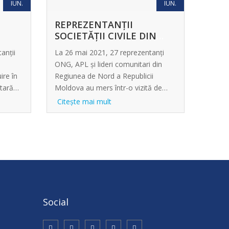
IUN.
DEȘEURILOR MDS, MEDIU
IUN.
ȘI SCHIMBĂRI CLIMATICE,
REPREZENTANȚII
EFICIENȚĂ ENERGETICĂ
SOCIETĂȚII CIVILE DIN
EE)
NILOR
REGIUNEA DE NORD
anții
La 26 mai 2021, 27 reprezentanți
ÎNVAȚĂ DIN EXPERIENȚA
ONG, APL și lideri comunitari din
COMUNITĂȚILOR
ire în
Regiunea de Nord a Republicii
DEZVOLTATE.
itară…
Moldova au mers într-o vizită de
studiu…
Citeşte mai mult
Social