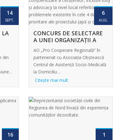
14
6
SEPT.
AUG.
 LA
CONCURS DE SELECTARE
A UNEI ORGANIZAȚII A
SOCIETĂȚII CIVILE (OSC)
AO „Pro Cooperare Regională” în
PENTRU REALIZAREA
e din
parteneriat cu Asociația Obștească
ACTIVITĂȚILOR DE
Centrul de Asistență Socio-Medicală
SENSIBILIZARE ȘI
esiune…
la Domiciliu…
CONȘTIENTIZARE A
Citeşte mai mult
CETĂȚENILOR, INCLUSIV
LOBY ȘI ADVOCACY LA
NIVEL LOCAL REFERITOR
LA PROBLEMELE
EXISTENTE ÎN CELE 4
DOMENII PRIORITARE ALE
PROIECTULUI (APĂ ȘI
CANALIZARE – AAC,
16
1
MANAGEMENTUL