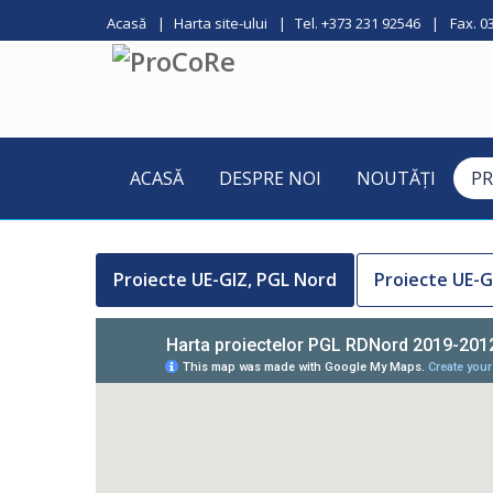
Acasă
Harta site-ului
Tel. +373 231 92546
Fax. 0
ACASĂ
DESPRE NOI
NOUTĂȚI
PR
Proiecte UE-GIZ, PGL Nord
Proiecte UE-G