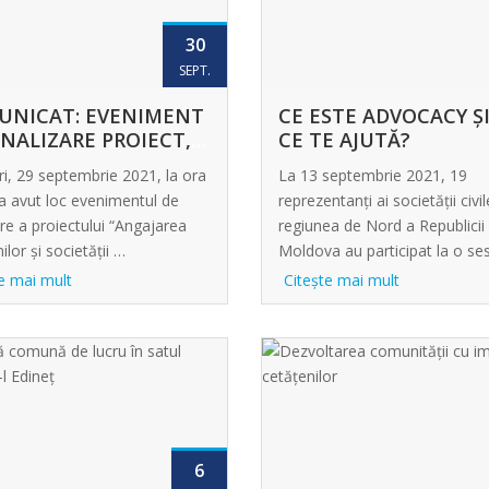
30
SEPT.
UNICAT: EVENIMENT
CE ESTE ADVOCACY ȘI
INALIZARE PROIECT,
CE TE AJUTĂ?
D
ri, 29 septembrie 2021, la ora
La 13 septembrie 2021, 19
 a avut loc evenimentul de
reprezentanți ai societății civil
re a proiectului “Angajarea
regiunea de Nord a Republicii
ilor și societății …
Moldova au participat la o s
e mai mult
Citeşte mai mult
6