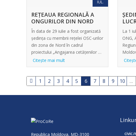
IUL.
REȚEAUA REGIONALĂ A
ȘED
ONGURILOR DIN NORD
LUCR
PRINDE CONTUR.
R-L 
În data de 29 iulie a fost organizată
La 1 iu
ședința cu membrii rețelei OSC-urilor
ONG, AP
din zona de Nord în cadrul
Regiun
proiectului „Angajarea cetățenilor …
Moldov
studiu
Citeşte mai mult
Citeşt
1
2
3
4
5
6
7
8
9
10
…
Linkur
civic.
Republica Moldova, MD-3100