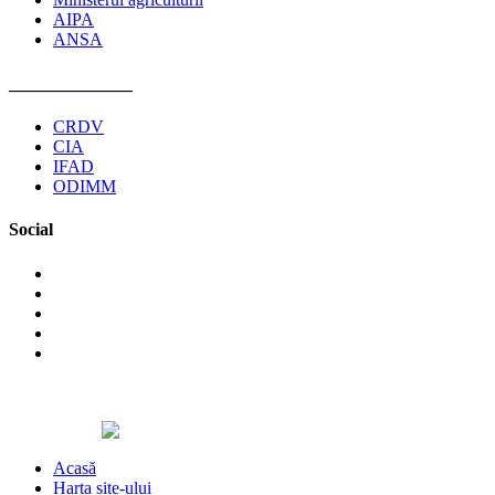
AIPA
ANSA
______________
CRDV
CIA
IFAD
ODIMM
Social
©2026 Asociaţia Obştească Pro Cooperare Regională. Toate
drepturile rezervate.
Designed by
Acasă
Harta site-ului