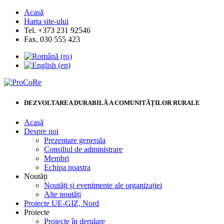
Acasă
Harta site-ului
Tel. +373 231 92546
Fax. 030 555 423
DEZVOLTAREA DURABILĂ A COMUNITĂȚILOR RURALE
Acasă
Despre noi
Prezentare generala
Consiliul de administrare
Membri
Echipa noastra
Noutăți
Noutăți și evenimente ale organizației
Alte noutăți
Proiecte UE-GIZ, Nord
Proiecte
Proiecte în derulare