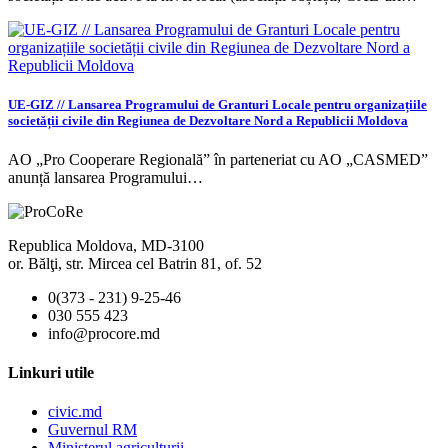
UE-GIZ // Lansarea Programului de Granturi Locale pentru organizațiile
societății civile din Regiunea de Dezvoltare Nord a Republicii Moldova
AO „Pro Cooperare Regională” în parteneriat cu AO „CASMED”
anunță lansarea Programului…
Republica Moldova, MD-3100
or. Bălţi, str. Mircea cel Batrin 81, of. 52
0(373 - 231) 9-25-46
030 555 423
info@procore.md
Linkuri utile
civic.md
Guvernul RM
Ministerul agriculturii