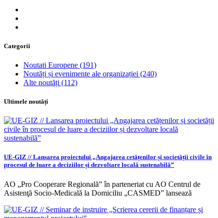
Categorii
Noutati Europene
(191)
Noutăți și evenimente ale organizației
(240)
Alte noutăți
(112)
Ultimele noutăți
UE-GIZ // Lansarea proiectului „Angajarea cetățenilor și societății civile în
procesul de luare a deciziilor și dezvoltare locală sustenabilă”
AO „Pro Cooperare Regională” în parteneriat cu AO Centrul de
Asistenţă Socio-Medicală la Domiciliu „CASMED” lansează