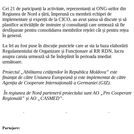
Cei 21 de paricipanți la activitate, reprezentanți ai ONG-urilor din
Regiunea de Nord a țării, împreună cu membrii echipei de
implementare și experții de la CICO, au avut șansa să discute și să
planifice activitățile de instruire și consultanță care urmează să fie
desfășurate pentru consolidarea membrilor rețelei cât și pentru rețea
în general.
La fel au fost puse în discuție punctele care ar sta la baza elaborării
Regulamentului de Organizare și Funcționare al RR RDN, lucru
asupra caruia urmează să fie îndeplinit în perioada imediat
următoare.
Proiectul „Abilitarea cetățenilor în Republica Moldova” este
finanțat de către Uniunea Europeană și este implementat de către
Agenția de Cooperare Internațională a Germaniei (GIZ).
În regiunea de Nord partenerii proiectului sunt AO „Pro Cooperare
Regională” și AO „CASMED”.
Partajare: