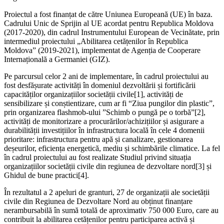
Proiectul a fost finanțat de către Uniunea Europeană (UE) în baza.
Cadrului Unic de Sprijin al UE acordat pentru Republica Moldova
(2017-2020), din cadrul Instrumentului European de Vecinătate, prin
intermediul proiectului „Abilitarea cetățenilor în Republica
Moldova” (2019-2021), implementat de Agenția de Cooperare
Internațională a Germaniei (GIZ).
­­­­­­Pe parcursul celor 2 ani de implementare, în cadrul proiectului au
fost desfășurate activități în domeniul dezvoltării și fortificării
capacităților organizațiilor societății civile[1], activități de
sensibilizare și conștientizare, cum ar fi “Ziua pungilor din plastic”,
prin organizarea flashmob-ului ”Schimb o pungă pe o torbă”[2],
activități de monitorizare a procurărilor/achizițiilor și asigurare a
durabilității investițiilor în infrastructura locală în cele 4 domenii
prioritare: infrastructura pentru apă și canalizare, gestionarea
deșeurilor, eficiența energetică, mediu și schimbările climatice. La fel
în cadrul proiectului au fost realizate Studiul privind situația
organizațiilor societății civile din regiunea de dezvoltare nord[3] și
Ghidul de bune practici[4].
În rezultatul a 2 apeluri de granturi, 27 de organizații ale societății
civile din Regiunea de Dezvoltare Nord au obținut finanțare
nerambursabilă în sumă totală de aproximativ 750 000 Euro, care au
contribuit la abilitarea cetățenilor pentru participarea activă și