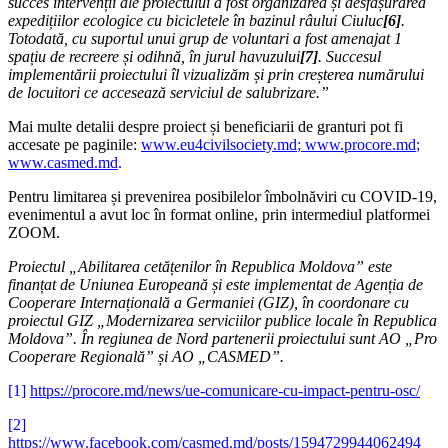
succes intervenții ale proiectului a fost organizarea și desfășurarea
expedițiilor ecologice cu bicicletele în bazinul râului Ciuluc
[6]
.
Totodată, cu suportul unui grup de voluntari a fost amenajat 1
spațiu de recreere și odihnă, în jurul havuzului
[7]
. Succesul
implementării proiectului îl vizualizăm și prin creșterea numărului
de locuitori ce accesează serviciul de salubrizare.”
Mai multe detalii despre proiect și beneficiarii de granturi pot fi
accesate pe paginile:
www.eu4civilsociety.md
;
www.procore.md
;
www.casmed.md
.
Pentru limitarea și prevenirea posibilelor îmbolnăviri cu COVID-19,
evenimentul a avut loc în format online, prin intermediul platformei
ZOOM.
Proiectul „Abilitarea cetățenilor în Republica Moldova” este
finanțat de Uniunea Europeană și este implementat de Agenția de
Cooperare Internațională a Germaniei (GIZ), în coordonare cu
proiectul GIZ „Modernizarea serviciilor publice locale în Republica
Moldova”. În regiunea de Nord partenerii proiectului sunt AO „Pro
Cooperare Regională” și AO „CASMED”.
[1]
https://procore.md/news/ue-comunicare-cu-impact-pentru-osc/
[2]
https://www.facebook.com/casmed.md/posts/1594729944062494