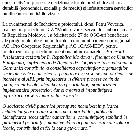
constructivă în procesele decizionale locale privind dezvoltarea
durabilă (economică, socială și de mediu) și infrastructura serviciilor
publice în comunitățile vizate.
La evenimentul de încheiere a proiectului, d-nul Petru Veverița,
managerul proiectului GIZ “Modernizarea serviciilor publice locale
în Republica Moldova”, a felicitat cele 27 de OSC-uri beneficiare
ale programului de granturi locale, a mulțumit partenerilor regionali,
AO „Pro Cooperare Regionala” și AO „CASMED”, pentru
implementarea proiectului, menționând următoarele:
”Proiectul
”Abilitarea cetățenilor în Republica Moldova”, finanțat de Uniunea
Europeana, implementat de Agenția de Cooperare Internațională a
Germaniei contribuie la consolidarea capacitaților organizațiilor
societății civile ca acestea să fie mai active și să devină parteneri de
încredere ai APL prin implicarea in diferite procese ce țin de
planificarea locala, identificarea priorităților, monitorizarea
implementării proiectelor, dar și crearea și îmbunătățirea
infrastructurii serviciilor publice locale.
O societate civilă puternică presupune nemijlocit implicarea
cetățenilor și acordarea suportului autorităților publice în
identificarea necesităților oamenilor și comunităților, stabilind în
parteneriat priorități și implementând acțiuni necesare dezvoltării
locale, contribuind astfel la buna guvernare.”