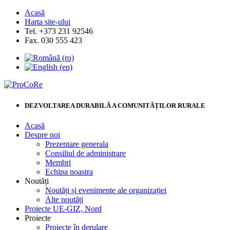
Acasă
Harta site-ului
Tel. +373 231 92546
Fax. 030 555 423
DEZVOLTAREA DURABILĂ A COMUNITĂȚILOR RURALE
Acasă
Despre noi
Prezentare generala
Consiliul de administrare
Membri
Echipa noastra
Noutăți
Noutăți și evenimente ale organizației
Alte noutăți
Proiecte UE-GIZ, Nord
Proiecte
Proiecte în derulare