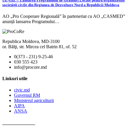
UE-GIZ // Lansarea Programului de Granturi Locale pentru organizațiile
societății civile din Regiunea de Dezvoltare Nord a Republicii Moldova
AO „Pro Cooperare Regională” în parteneriat cu AO „CASMED”
anunță lansarea Programului…
Republica Moldova, MD-3100
or. Bălţi, str. Mircea cel Batrin 81, of. 52
0(373 - 231) 9-25-46
030 555 423
info@procore.md
Linkuri utile
civic.md
Guvernul RM
Ministerul agriculturii
AIPA
ANSA
______________