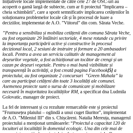
Inițiativele locale implementate de către cele 27 de OSC-uri au
acoperit o gamă largă de subiecte, cum ar fi proiectul ”Implicarea –
cheia schimbării”, care a sporit semnificativ implicarea cetățenilor în
soluționarea problemelor locale cât și în procesul de luare a
deciziilor, implementat de A.O. ”Viitorul” din com. Sărata Veche.
”Pentru a sensibiliza și mobiliza cetățenii din comuna Sărata Veche,
au fost organizate 29 întâlniri sectoriale, 4 mese rotunde
cu privire
la importanța participării active și constructive în procesul
decizional local, 2 sesiuni de instruire și formare a 20 ambasadori
locali. Pentru a avea un serviciu calitativ de management al
deșeurilor vegetale, a fost achiziționat un tocător de crengi și un
cazan pe deșeuri vegetale. Pentru o mai bună vizibilitate și
transparență în activități, a fost creată pagina Facebook
[5]
a
proiectului, au fost organizate 2 concursuri ”Green Mahala” la
care au participat cetățeni din toate 3 localități ale comunei.
Asemenea proiecte sunt o sursa de comunicare și mobilizare
necesară în majoritatea localităților RM,
a specificat dna Ludmila
Golovatic, manager de proiect.
La fel de interesant și cu rezultate remarcabile este și proiectul
”Frumusețea plaiului – oglindă a unui cuget făuritor”, implementat
de A.O. ”Mileniul III” din s. Chișcăreni. Natalia Mereuța, managerul
proiectului a menționat următoarele: “
Proiectul a capacitat 120 de
locuitori ai localității în domeniul ecologic. Una din cele mai de