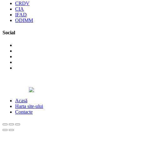
CRDV
CIA
IFAD
ODIMM
Social
©2026 Asociaţia Obştească Pro Cooperare Regională. Toate
drepturile rezervate.
Designed by
Acasă
Harta site-ului
Contacte