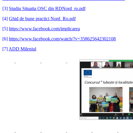
[3]
Studiu Situatia OSC din RDNord_ro.pdf
[4]
Ghid de bune practici Nord_Ro.pdf
[5]
https://www.facebook.com/implicarea
[6]
https://www.facebook.com/watch/?v=358625642302108
[7]
ADD Mileniul