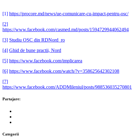
[1]
https://procore.md/news/ue-comunicare-cu-impact-pentru-osc/
[2]
https://www.facebook.com/casmed.md/posts/1594729944062494
[3]
Studiu OSC din RDNord_ro
[4]
Ghid de bune practii, Nord
[5]
https://www.facebook.com/implicarea
[6]
https://www.facebook.com/watch/?v=358625642302108
[7]
https://www.facebook.com/ADDMileniul/posts/988536035270801
Partajare:
Categorii