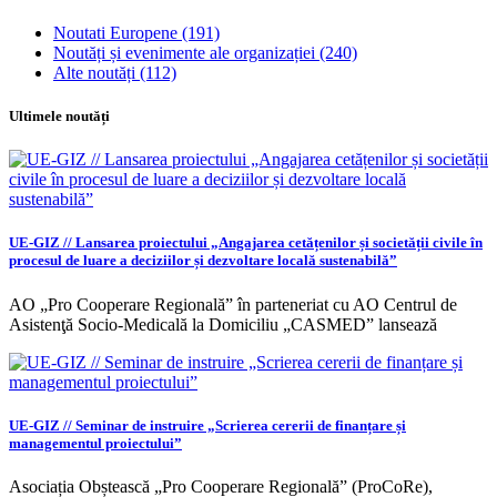
Noutati Europene
(191)
Noutăți și evenimente ale organizației
(240)
Alte noutăți
(112)
Ultimele noutăți
UE-GIZ // Lansarea proiectului „Angajarea cetățenilor și societății civile în
procesul de luare a deciziilor și dezvoltare locală sustenabilă”
AO „Pro Cooperare Regională” în parteneriat cu AO Centrul de
Asistenţă Socio-Medicală la Domiciliu „CASMED” lansează
UE-GIZ // Seminar de instruire „Scrierea cererii de finanțare și
managementul proiectului”
Asociația Obștească „Pro Cooperare Regională” (ProCoRe),