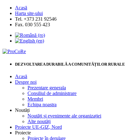
Acasă
Harta site-ului
Tel. +373 231 92546
Fax. 030 555 423
DEZVOLTAREA DURABILĂ A COMUNITĂȚILOR RURALE
Acasă
Despre noi
Prezentare generala
Consiliul de administrare
Membri
Echipa noastra
Noutăți
Noutăți și evenimente ale organizației
Alte noutăți
Proiecte UE-GIZ, Nord
Proiecte
Proiecte în derulare