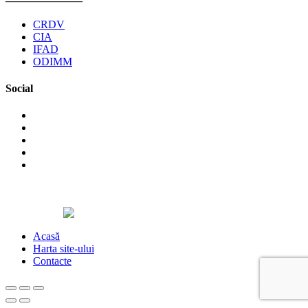
CRDV
CIA
IFAD
ODIMM
Social
©2026 Asociaţia Obştească Pro Cooperare Regională. Toate
drepturile rezervate.
Designed by
Acasă
Harta site-ului
Contacte