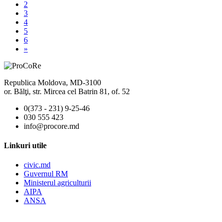
2
3
4
5
6
»
Republica Moldova, MD-3100
or. Bălţi, str. Mircea cel Batrin 81, of. 52
0(373 - 231) 9-25-46
030 555 423
info@procore.md
Linkuri utile
civic.md
Guvernul RM
Ministerul agriculturii
AIPA
ANSA
______________