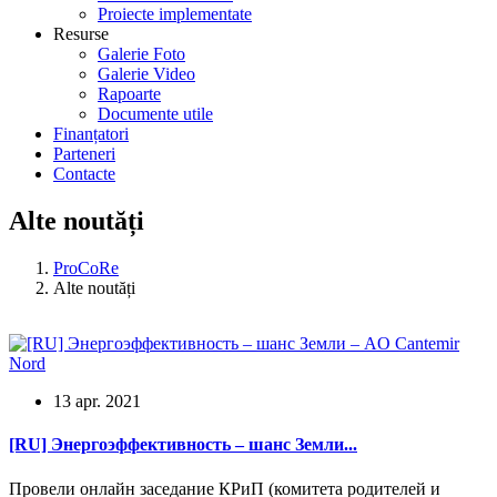
Proiecte implementate
Resurse
Galerie Foto
Galerie Video
Rapoarte
Documente utile
Finanțatori
Parteneri
Contacte
Alte noutăți
ProCoRe
Alte noutăți
13 apr. 2021
[RU] Энергоэффективность – шанс Земли...
Провели онлайн заседание КРиП (комитета родителей и