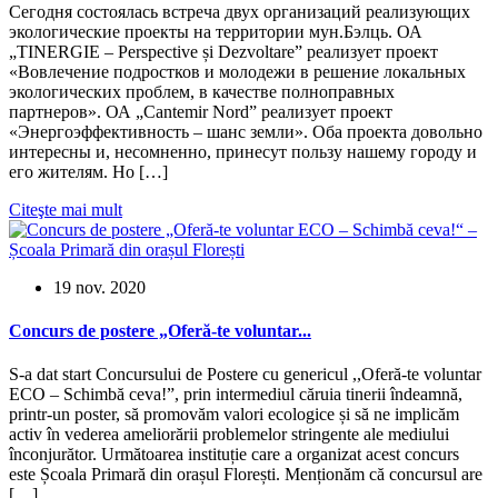
Сегодня состоялась встреча двух организаций реализующих
экологические проекты на территории мун.Бэлць. ОА
„TINERGIE – Perspective și Dezvoltare” реализует проект
«Вовлечение подростков и молодежи в решение локальных
экологических проблем, в качестве полноправных
партнеров». ОА „Cantemir Nord” реализует проект
«Энергоэффективность – шанс земли». Оба проекта довольно
интересны и, несомненно, принесут пользу нашему городу и
его жителям. Но […]
Citeşte mai mult
19 nov. 2020
Concurs de postere „Oferă-te voluntar...
S-a dat start Concursului de Postere cu genericul ,,Oferă-te voluntar
ECO – Schimbă ceva!”, prin intermediul căruia tinerii îndeamnă,
printr-un poster, să promovăm valori ecologice și să ne implicăm
activ în vederea ameliorării problemelor stringente ale mediului
înconjurător. Următoarea instituție care a organizat acest concurs
este Școala Primară din orașul Florești. Menționăm că concursul are
[…]