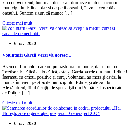
ziua de weekend, tinerii au decis să informeze nu doar locuitorii
municipiului Edineț, dar și oaspeții orașului, în zona centrală a
orașului. Suntem siguri că munca […]
Citeşte mai mult
6 nov. 2020
Voluntarii Gărzii Verzi vă doresc...
Asemeni furnicilor care nu pot răsturna un munte, dar îl pot muta
încetișor, bucățică cu bucățică, este și Garda Verde din mun. Edineț!
Înarmați cu emoții pozitive și curaj, voluntarii au mers și astăzi la
muncă în teren, pe străzile municipiului Edineț și ale satului
Alexăndreni, fiind însoțiți de specialiști din Primărie, Inspectoratul
de Poliție, […]
Citeşte mai mult
6 nov. 2020