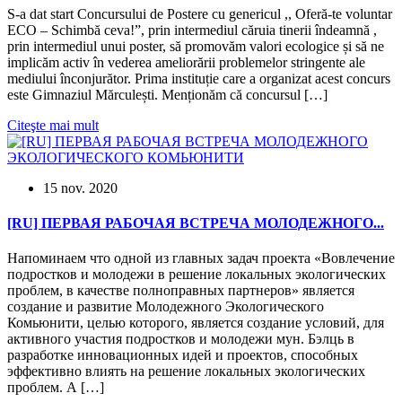
S-a dat start Concursului de Postere cu genericul ,, Oferă-te voluntar
ECO – Schimbă ceva!”, prin intermediul căruia tinerii îndeamnă ,
prin intermediul unui poster, să promovăm valori ecologice și să ne
implicăm activ în vederea ameliorării problemelor stringente ale
mediului înconjurător. Prima instituție care a organizat acest concurs
este Gimnaziul Mărculești. Menționăm că concursul […]
Citeşte mai mult
15 nov. 2020
[RU] ПЕРВАЯ РАБОЧАЯ ВСТРЕЧА МОЛОДЕЖНОГО...
Напоминаем что одной из главных задач проекта «Вовлечение
подростков и молодежи в решение локальных экологических
проблем, в качестве полноправных партнеров» является
создание и развитие Молодежного Экологического
Комьюнити, целью которого, является создание условий, для
активного участия подростков и молодежи мун. Бэлць в
разработке инновационных идей и проектов, способных
эффективно влиять на решение локальных экологических
проблем. А […]