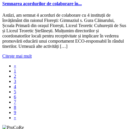
Semnarea acordurilor de colaborare în...
Astăzi, am semnat 4 acorduri de colaborare cu 4 instituții de
învățământ din raionul Floreşti: Gimnaziul s. Gura Căinarului,
Școala Primară din orașul Florești, Liceul Teoretic Cuhureștii de Sus
și Liceul Teoretic Ștefănești. Mulțumim directorilor și
coordonatorilor locali pentru receptivitate și implicare în vederea
promovării educării unui comportament ECO-responsabil în rândul
tinerilor. Urmează alte activități […]
Citeşte mai mult
«
1
2
3
4
5
6
7
8
9
»