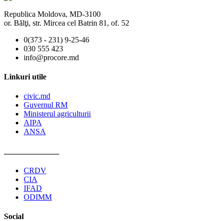
Republica Moldova, MD-3100
or. Bălţi, str. Mircea cel Batrin 81, of. 52
0(373 - 231) 9-25-46
030 555 423
info@procore.md
Linkuri utile
civic.md
Guvernul RM
Ministerul agriculturii
AIPA
ANSA
______________
CRDV
CIA
IFAD
ODIMM
Social