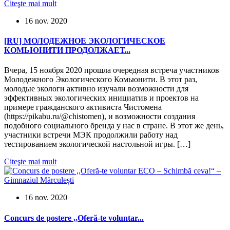
Citeşte mai mult
16 nov. 2020
[RU] МОЛОДЕЖНОЕ ЭКОЛОГИЧЕСКОЕ
КОМЬЮНИТИ ПРОДОЛЖАЕТ...
Вчера, 15 ноября 2020 прошла очередная встреча участников
Молодежного Экологического Комьюнити. В этот раз,
молодые экологи активно изучали возможности для
эффективных экологических инициатив и проектов на
примере гражданского активиста Чистомена
(https://pikabu.ru/@chistomen), и возможности создания
подобного социального бренда у нас в стране. В этот же день,
участники встречи МЭК продолжили работу над
тестированием экологической настольной игры. […]
Citeşte mai mult
16 nov. 2020
Concurs de postere ,,Oferă-te voluntar...