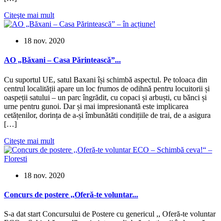
Citeşte mai mult
18 nov. 2020
AO „Băxani – Casa Părintească”...
Cu suportul UE, satul Baxani își schimbă aspectul. Pe toloaca din
centrul localității apare un loc frumos de odihnă pentru locuitorii și
oaspeții satului – un parc îngrădit, cu copaci și arbuști, cu bănci și
urne pentru gunoi. Dar și mai impresionantă este implicarea
cetățenilor, dorința de a-și îmbunătăti condițiile de trai, de a asigura
[…]
Citeşte mai mult
18 nov. 2020
Concurs de postere ,,Oferă-te voluntar...
S-a dat start Concursului de Postere cu genericul ,, Oferă-te voluntar