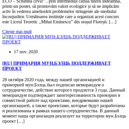
ECO – Schimbă ceva!” , prin intermediul căruia tinerii îndeamnă,
printr-un poster, să promovăm valori ecologice și să ne implicăm
activ în vederea ameliorării problemelor stringente ale mediului
înconjurător. Următoarea instituție care a organizat acest concurs
este Liceul Teoretic ,,Mihai Eminescu” din orașul Florești. […]
Citeşte mai mult
17 nov. 2020
[RU] ПРИМАРИЯ МУН.БЭЛЦЬ ПОДДЕРЖИВАЕТ
ПРОЕКТ
28 октября 2020 года, между нашей организацией и
примэрией мун.Бэлць был подписан меморандум о
сотрудничестве, действие которого продлится 3 года. Данный
меморандум подтверждает заинтересованность примэрии в
совместной работе над проектами, внедряемыми нашей
организацией, а также проектами, которые будут разработаны
и реализованы в рамках нашего сотрудничества. В данный
момент наша организация реализует на территории мун.Бэлць
проект […]