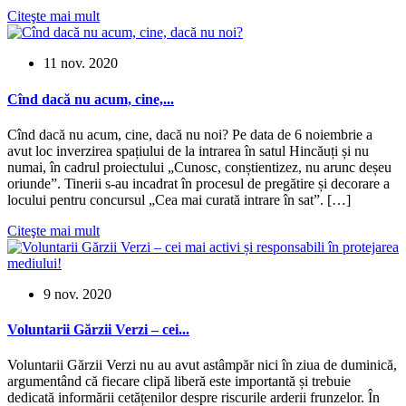
Citeşte mai mult
11 nov. 2020
Cînd dacă nu acum, cine,...
Cînd dacă nu acum, cine, dacă nu noi? Pe data de 6 noiembrie a
avut loc inverzirea spațiului de la intrarea în satul Hincăuți și nu
numai, în cadrul proiectului „Cunosc, conștientizez, nu arunc deșeu
oriunde”. Tinerii s-au incadrat în procesul de pregătire și decorare a
locului pentru concursul „Cea mai curată intrare în sat”. […]
Citeşte mai mult
9 nov. 2020
Voluntarii Gărzii Verzi – cei...
Voluntarii Gărzii Verzi nu au avut astâmpăr nici în ziua de duminică,
argumentând că fiecare clipă liberă este importantă și trebuie
dedicată informării cetățenilor despre riscurile arderii frunzelor. În