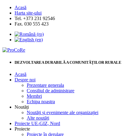
Acasă
Harta site-ului
Tel. +373 231 92546
Fax. 030 555 423
DEZVOLTAREA DURABILĂ A COMUNITĂȚILOR RURALE
Acasă
Despre noi
Prezentare generala
Consiliul de administrare
Membri
Echipa noastra
Noutăți
Noutăți și evenimente ale organizației
Alte noutăți
Proiecte UE-GIZ, Nord
Proiecte
Proiecte în derulare