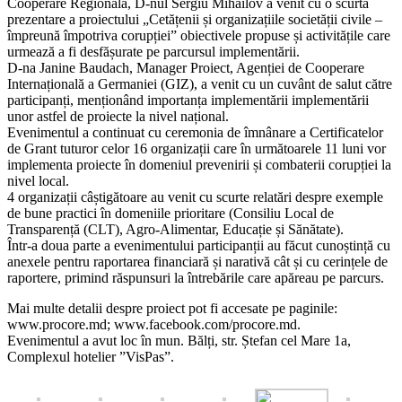
Cooperare Regională, D-nul Sergiu Mihailov a venit cu o scurtă
prezentare a proiectului „Cetățenii și organizațiile societății civile –
împreună împotriva corupției” obiectivele propuse și activitățile care
urmează a fi desfășurate pe parcursul implementării.
D-na Janine Baudach, Manager Proiect, Agenției de Cooperare
Internațională a Germaniei (GIZ), a venit cu un cuvânt de salut către
participanți, menționând importanța implementării implementării
unor astfel de proiecte la nivel național.
Evenimentul a continuat cu ceremonia de îmnânare a Certificatelor
de Grant tuturor celor 16 organizații care în următoarele 11 luni vor
implementa proiecte în domeniul prevenirii și combaterii corupției la
nivel local.
4 organizații câștigătoare au venit cu scurte relatări despre exemple
de bune practici în domeniile prioritare (Consiliu Local de
Transparență (CLT), Agro-Alimentar, Educație și Sănătate).
Într-a doua parte a evenimentului participanții au făcut cunoștință cu
anexele pentru raportarea financiară și narativă cât și cu cerințele de
raportere, primind răspunsuri la întrebările care apăreau pe parcurs.
Mai multe detalii despre proiect pot fi accesate pe paginile:
www.procore.md; www.facebook.com/procore.md.
Evenimentul a avut loc în mun. Bălți, str. Ștefan cel Mare 1a,
Complexul hotelier ”VisPas”.