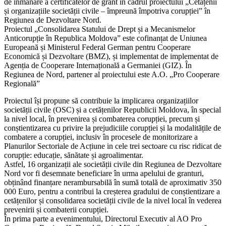
de înmânare a certificatelor de grant în cadrul proiectului „Cetățenii
și organizațiile societății civile – împreună împotriva corupției” în
Regiunea de Dezvoltare Nord.
Proiectul „Consolidarea Statului de Drept și a Mecanismelor
Anticorupție în Republica Moldova” este cofinanțat de Uniunea
Europeană și Ministerul Federal German pentru Cooperare
Economică și Dezvoltare (BMZ), și implementat de implementat de
Agenția de Cooperare Internațională a Germaniei (GIZ). În
Regiunea de Nord, partener al proiectului este A.O. „Pro Cooperare
Regională”
Proiectul își propune să contribuie la implicarea organizațiilor
societății civile (OSC) și a cetățenilor Republicii Moldova, în special
la nivel local, în prevenirea și combaterea corupției, precum și
conștientizarea cu privire la prejudiciile corupției și la modalitățile de
combatere a corupției, inclusiv în procesele de monitorizare a
Planurilor Sectoriale de Acțiune in cele trei sectoare cu risc ridicat de
corupție: educație, sănătate și agroalimentar.
Astfel, 16 organizații ale societății civile din Regiunea de Dezvoltare
Nord vor fi desemnate beneficiare în urma apelului de granturi,
obținând finanțare nerambursabilă în sumă totală de aproximativ 350
000 Euro, pentru a contribui la creșterea gradului de conștientizare a
cetățenilor și consolidarea societății civile de la nivel local în vederea
prevenirii și combaterii corupției.
În prima parte a evenimentului, Directorul Executiv al AO Pro