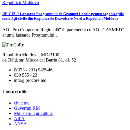
UE-GIZ // Lansarea Programului de Granturi Locale pentru organizațiile
societății civile din Regiunea de Dezvoltare Nord a Republicii Moldova
AO „Pro Cooperare Regională” în parteneriat cu AO „CASMED”
anunță lansarea Programului…
Republica Moldova, MD-3100
or. Bălţi, str. Mircea cel Batrin 81, of. 52
0(373 - 231) 9-25-46
030 555 423
info@procore.md
Linkuri utile
civic.md
Guvernul RM
Ministerul agriculturii
AIPA
ANSA