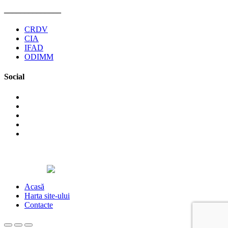
______________
CRDV
CIA
IFAD
ODIMM
Social
©2026 Asociaţia Obştească Pro Cooperare Regională. Toate
drepturile rezervate.
Designed by
Acasă
Harta site-ului
Contacte