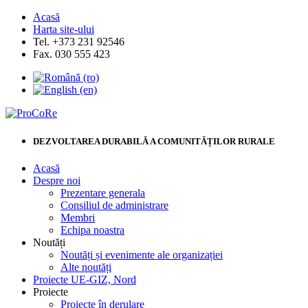
Acasă
Harta site-ului
Tel. +373 231 92546
Fax. 030 555 423
DEZVOLTAREA DURABILĂ A COMUNITĂȚILOR RURALE
Acasă
Despre noi
Prezentare generala
Consiliul de administrare
Membri
Echipa noastra
Noutăți
Noutăți și evenimente ale organizației
Alte noutăți
Proiecte UE-GIZ, Nord
Proiecte
Proiecte în derulare