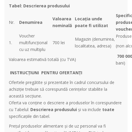
Tabel: Descrierea produsului
Specifi
Valoarea
Locația unde
Nr.
Denumirea
produse
nominală
poate fi utilizat
voucher
Voucher
Produse
Magazin (denumirea,
1.
multifuncțional
700 lei
localitatea, adresa)
(non alc
cu uz multiplu
700 00
Valoarea estimativă totală (cu TVA)
bani)
INSTRUCȚIUNI PENTRU OFERTANȚI
Ofertele pregătite și prezentate în cadrul concursului de
achiziție trebuie să corespundă cerințelor stabilite la
această secțiune.
Oferta va conține o descriere a produselor în corespundere
cu Tabelul:
Descrierea produsului
și va include
toate
specificațiile din tabel.
Prețul produselor alimentare și de uz personal va fi