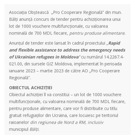
Asociația Obștească „Pro Cooperare Regională” din mun.
Bălți anunță concurs de tender pentru achiziționarea unui
lot de 1000 vouchere multifuncționale, cu valoarea
nominală de 700 MDL fiecare,
pentru produse alimentare.
Anunțul de tender este lansat în cadrul proiectului
„
Rapid
and flexible assistance to address the emergency needs
of Ukrainian refugees in Moldova
”
cu numărul 14.2267.4-
021.00, din sursele GIZ Moldova, implementat în perioada
ianuarie 2023 – martie 2023 de către AO „Pro Cooperare
Regională”.
OBIECTUL ACHIZIȚIEI
Obiectul achiziției îl va constitui – un lot de 1000 vouchere
multifuncționale, cu valoarea nominală de 700 MDL fiecare,
pentru produse alimentare, care vor fi distribuite cu titlu
gratuit refugiaților din Ucraina, care locuiesc pe teritoriul
raioanelor
din regiunea de Nord a RM, inclusiv
municipiul
Bălți
.