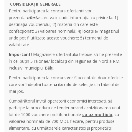
CONSIDERAȚII GENERALE
Pentru participarea la concurs ofertanții vor
prezenta
oferta
care va include informația cu privire la: 1)
destinația voucherului; 2) materia din care este
confecționat; 3) valoarea nominală; 4) locațiile/ magazinul
unde pot fi utilizate aceste vouchere; 5) termenul de
valabilitate.
Important!
Magazinele ofertantului trebuie să fie prezente
în cel puțin 5 raionae/ localități din regiunea de Nord a RM,
inclusiv municipiul Bălți.
Pentru participarea la concurs vor fi acceptate doar ofertele
care vor îndeplini toate
criteriile
de selecție din tabelul de
mai jos.
Cumpărătorul invită operatorii economici interesați, să
participe la procedura de tender privind achiziționarea unui
lot de 1000 vouchere multifuncționale
cu uz multiplu
, cu
valoarea nominală de 700 MDL fiecare, pentru produse
alimentare, cu următoarele caracteristici și proprietăți: