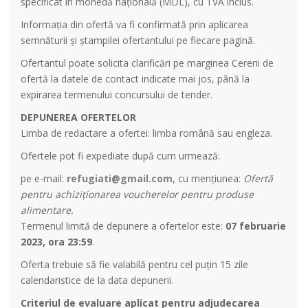
specificat în monedă națională (MDL), cu TVA inclus.
Informația din ofertă va fi confirmată prin aplicarea
semnăturii și ștampilei ofertantului pe fiecare pagină.
Ofertantul poate solicita clarificări pe marginea Cererii de
ofertă la datele de contact indicate mai jos, până la
expirarea termenului concursului de tender.
DEPUNEREA OFERTELOR
Limba de redactare a ofertei: limba română sau engleza.
Ofertele pot fi expediate după cum urmează:
pe e-mail:
refugiati@gmail.com
, cu mențiunea:
Ofertă
pentru achiziționarea voucherelor pentru produse
alimentare.
Termenul limită de depunere a ofertelor este:
07 februarie
2023,
ora 23:59
.
Oferta trebuie să fie valabilă pentru cel puțin 15 zile
calendaristice de la data depunerii.
Criteriul de evaluare aplicat pentru adjudecarea