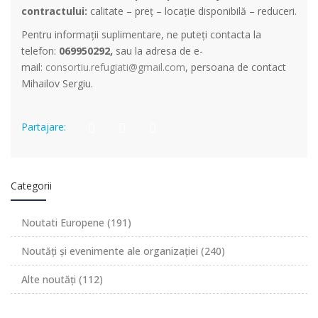
contractului:
calitate – preț – locație disponibilă – reduceri.
Pentru informații suplimentare, ne puteți contacta la
telefon:
069950292,
sau la adresa de e-
mail:
consortiu.refugiati@gmail.com
, persoana de contact
Mihailov Sergiu.
Partajare:
Categorii
Noutati Europene
(191)
Noutăți și evenimente ale organizației
(240)
Alte noutăți
(112)