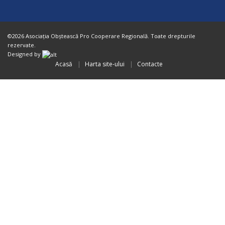
©2026 Asociaţia Obştească Pro Cooperare Regională. Toate drepturile
rezervate.
Designed by
Acasă
Harta site-ului
Contacte