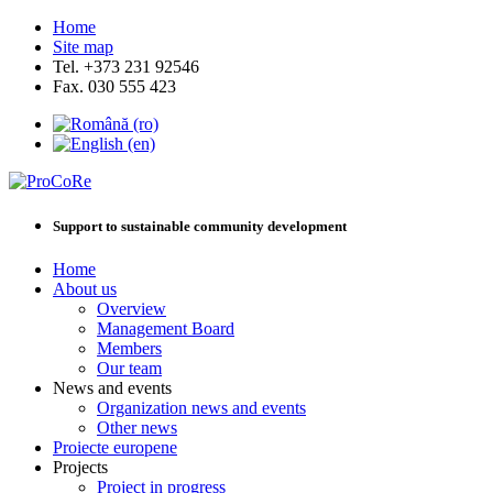
Home
Site map
Tel. +373 231 92546
Fax. 030 555 423
Support to sustainable community development
Home
About us
Overview
Management Board
Members
Our team
News and events
Organization news and events
Other news
Proiecte europene
Projects
Project in progress