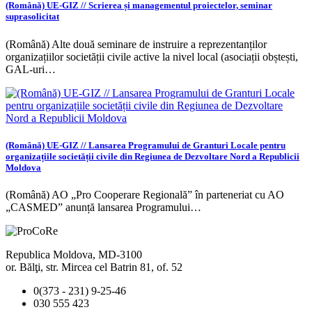
(Română) UE-GIZ // Scrierea și managementul proiectelor, seminar
suprasolicitat
(Română) Alte două seminare de instruire a reprezentanților
organizațiilor societății civile active la nivel local (asociații obștești,
GAL-uri…
(Română) UE-GIZ // Lansarea Programului de Granturi Locale pentru
organizațiile societății civile din Regiunea de Dezvoltare Nord a Republicii
Moldova
(Română) AO „Pro Cooperare Regională” în parteneriat cu AO
„CASMED” anunță lansarea Programului…
Republica Moldova, MD-3100
or. Bălţi, str. Mircea cel Batrin 81, of. 52
0(373 - 231) 9-25-46
030 555 423