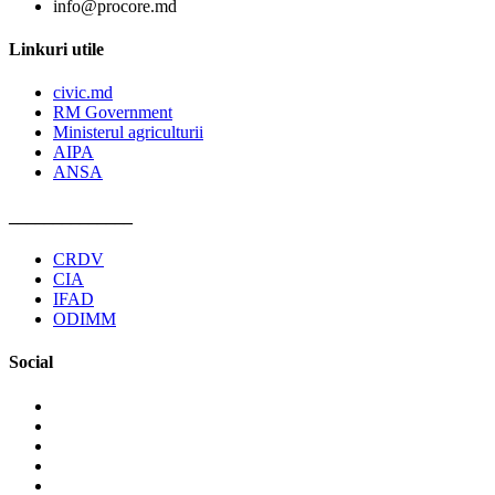
info@procore.md
Linkuri utile
civic.md
RM Government
Ministerul agriculturii
AIPA
ANSA
______________
CRDV
CIA
IFAD
ODIMM
Social