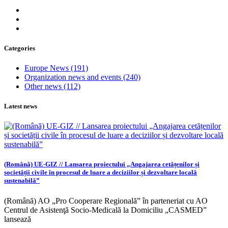
Categories
Europe News
(191)
Organization news and events
(240)
Other news
(112)
Latest news
(Română) UE-GIZ // Lansarea proiectului „Angajarea cetățenilor și
societății civile în procesul de luare a deciziilor și dezvoltare locală
sustenabilă”
(Română) AO „Pro Cooperare Regională” în parteneriat cu AO
Centrul de Asistenţă Socio-Medicală la Domiciliu „CASMED”
lansează