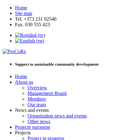
Home
Site map
Tel. +373 231 92546
Fax. 030 555 423
Support to sustainable community development
Home
About us
Overview
Management Board
Members
Our team
News and events
Organization news and events
Other news
Proiecte europene
Projects
Project in progress