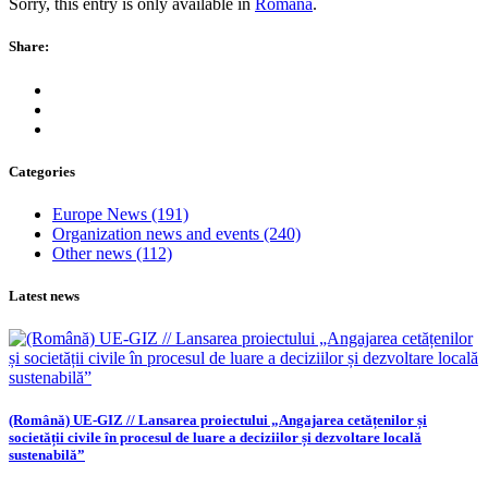
Sorry, this entry is only available in
Română
.
Share:
Categories
Europe News
(191)
Organization news and events
(240)
Other news
(112)
Latest news
(Română) UE-GIZ // Lansarea proiectului „Angajarea cetățenilor și
societății civile în procesul de luare a deciziilor și dezvoltare locală
sustenabilă”