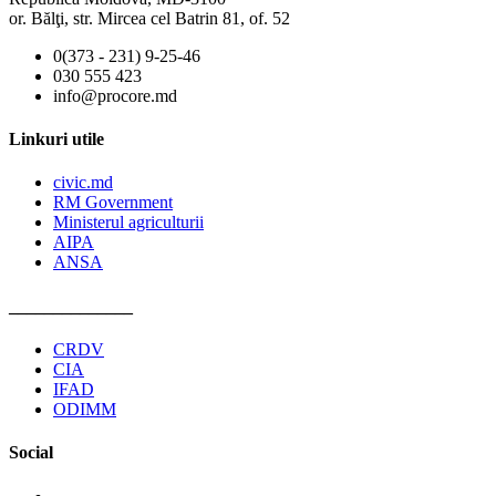
or. Bălţi, str. Mircea cel Batrin 81, of. 52
0(373 - 231) 9-25-46
030 555 423
info@procore.md
Linkuri utile
civic.md
RM Government
Ministerul agriculturii
AIPA
ANSA
______________
CRDV
CIA
IFAD
ODIMM
Social