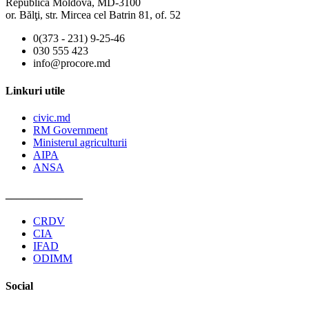
Republica Moldova, MD-3100
or. Bălţi, str. Mircea cel Batrin 81, of. 52
0(373 - 231) 9-25-46
030 555 423
info@procore.md
Linkuri utile
civic.md
RM Government
Ministerul agriculturii
AIPA
ANSA
______________
CRDV
CIA
IFAD
ODIMM
Social