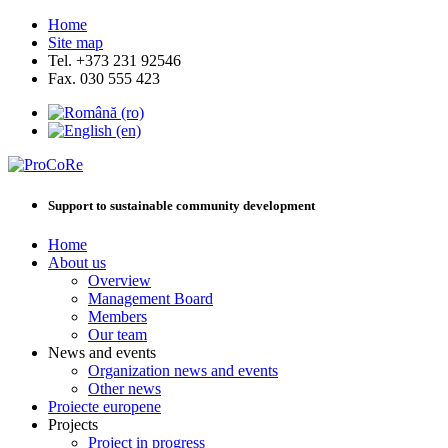
Home
Site map
Tel. +373 231 92546
Fax. 030 555 423
Support to sustainable community development
Home
About us
Overview
Management Board
Members
Our team
News and events
Organization news and events
Other news
Proiecte europene
Projects
Project in progress