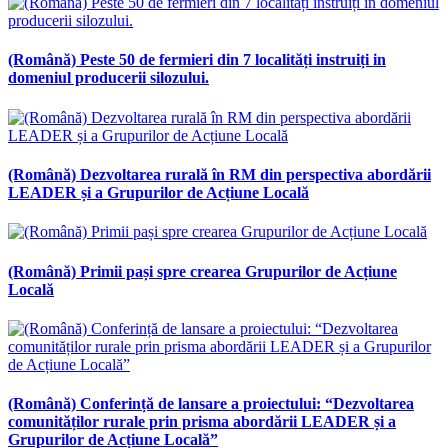
(Română) Peste 50 de fermieri din 7 localități instruiți in
domeniul producerii silozului.
(Română) Dezvoltarea rurală în RM din perspectiva abordării
LEADER și a Grupurilor de Acțiune Locală
(Română) Primii pași spre crearea Grupurilor de Acțiune
Locală
(Română) Conferință de lansare a proiectului: “Dezvoltarea
comunităților rurale prin prisma abordării LEADER și a
Grupurilor de Acțiune Locală”