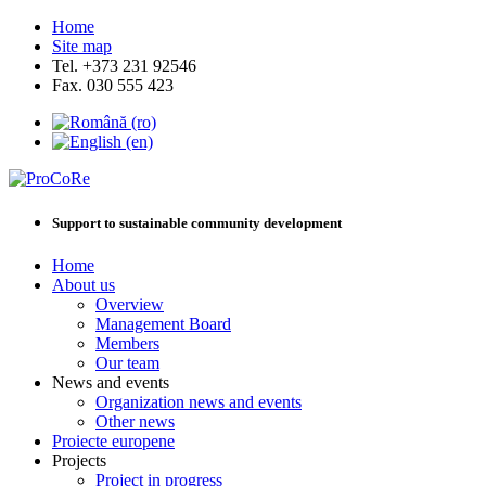
Home
Site map
Tel. +373 231 92546
Fax. 030 555 423
Support to sustainable community development
Home
About us
Overview
Management Board
Members
Our team
News and events
Organization news and events
Other news
Proiecte europene
Projects
Project in progress