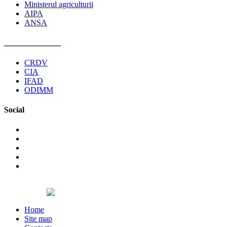
Ministerul agriculturii
AIPA
ANSA
______________
CRDV
CIA
IFAD
ODIMM
Social
©2026 The non-governmental organization Pro Cooperare Regionala. A
Designed by
Home
Site map