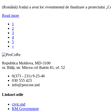
(Română) Astăzi a avut loc evenimentul de finalizare a proiectului „Cet
Read more
1
2
3
4
5
»
Republica Moldova, MD-3100
or. Bălţi, str. Mircea cel Batrin 81, of. 52
0(373 - 231) 9-25-46
030 555 423
info@procore.md
Linkuri utile
civic.md
RM Government