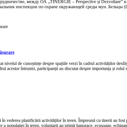
дничестве, между ОА „TINERGIE – Perspective și Dezvoltare” и „In
 начальник инспекции по охране окружающей среды мун. Бельцы
fășurare
 ridicat nivelul de cunoștințe despre spațiile verzi în cadrul activitățil
l acestor întruniri, participanții au discutat despre importanța și rolul sp
n vederea planificării activităților în teren. Împreună cu tinerii au fost
re a populației în teren, voluntarii au primit hanorace, ecusoane, echipa