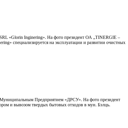
 SRL «Glorin Inginering». На фото президент ОА „TINERGIE –
ginering» специализируется на эксплуатации и развитии очистных
” и Муниципальным Предприятием «ДРСУ». На фото президент
ром и вывозом твердых бытовых отходов в мун. Бэлць.