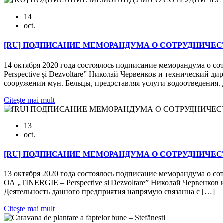
14
oct.
[RU] ПОДПИСАНИЕ МЕМОРАНДУМА О СОТРУДНИЧЕСТВ
14 октября 2020 года состоялось подписание меморандума о сот
Perspective și Dezvoltare” Николай Червенков и технический ди
сооружении мун. Бельцы, предоставляя услуги водоотведения.
Citeşte mai mult
13
oct.
[RU] ПОДПИСАНИЕ МЕМОРАНДУМА О СОТРУДНИЧЕС
13 октября 2020 года состоялось подписание меморандума о с
ОА „TINERGIE – Perspective și Dezvoltare” Николай Червенк
Деятельность данного предприятия напрямую связанна с […]
Citeşte mai mult