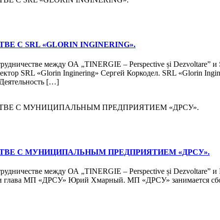
Е С SRL «GLORIN INGINERING».
рудничестве между ОА „TINERGIE – Perspective și Dezvoltare” и
ректор SRL «Glorin Inginering» Сергей Коркодел. SRL «Glorin In
 Деятельность […]
ТВЕ С МУНИЦИПАЛЬНЫМ ПРЕДПРИЯТИЕМ «ДРСУ».
отрудничестве между ОА „TINERGIE – Perspective și Dezvoltare
ов и глава МП «ДРСУ» Юрий Хмарный. МП «ДРСУ» занимается сбо