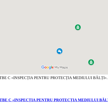
Е С «INSPECȚIA PENTRU PROTECȚIA MEDIULUI BĂLȚ