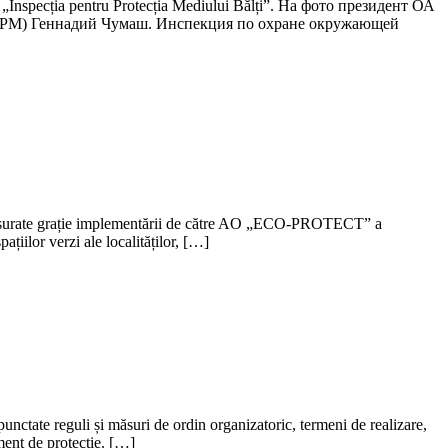
specția pentru Protecția Mediului Bălți”. На фото президент ОА
 (IPM) Геннадий Чумаш. Инспекция по охране окружающей
or desfășurate grație implementării de către AO „ECO-PROTECT” a
ațiilor verzi ale localităților, […]
 punctate reguli și măsuri de ordin organizatoric, termeni de realizare,
ment de protecție. […]