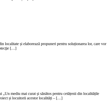
n localitate și elaborează propuneri pentru soluționarea lor, care vor
otecţie […]
„Un mediu mai curat și sănătos pentru cetățenii din localitățile
ect și locuitorii acestor localități – […]