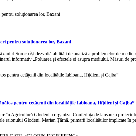
eri pentru soluționarea lor, Baxani
ani rl Soroca își dezvoltă abilități de analiză a problemelor de mediu di
eminarul informativ „Poluarea şi efectele ei asupra mediului. Măsuri de pr
ătos pentru cetățenii din localitățile Iabloana, Hîjdieni și Cajba”
 în Agricultură Glodeni a organizat Conferința de lansare a proiectului 
e raionului Glodeni, Marian Țărnă, primarii localităților implicate în proi