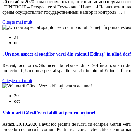
20 октября 2020 года состоялось подписание меморандума о сотру
„TINERGIE – Perspective și Dezvoltare” Николай Червенков и
среды осуществляет государственный надзор и контроль […]
Citeşte mai mult
21
oct.
„Un nou aspect al spațiilor verzi din raionul Edineț” în plină des
Recent, locuitorii s. Stolniceni, la fel și cei din s. Șofrîncani, și-au
proiectului „Un nou aspect al spațiilor verzi din raionul Edineț”. În cadru
Citeşte mai mult
20
oct.
Voluntarii Gărzii Verzi abilitați pentru acțiune!
Astăzi, 20.10.2020 a avut loc ședința de lucru cu echipele Gărzii Verzi î
proceduri de lucru în comun. Pentru realizarea activităților de informa