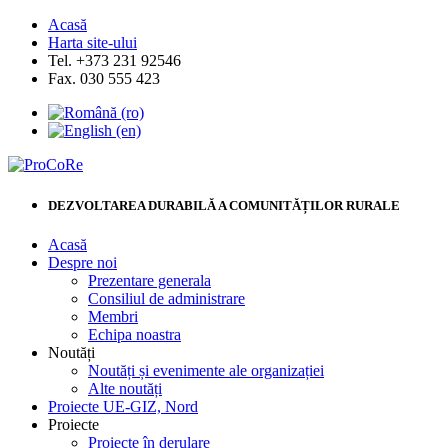
Acasă
Harta site-ului
Tel. +373 231 92546
Fax. 030 555 423
DEZVOLTAREA DURABILĂ A COMUNITĂȚILOR RURALE
Acasă
Despre noi
Prezentare generala
Consiliul de administrare
Membri
Echipa noastra
Noutăți
Noutăți și evenimente ale organizației
Alte noutăți
Proiecte UE-GIZ, Nord
Proiecte
Proiecte în derulare