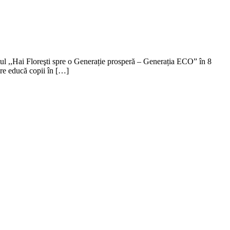
tul ,,Hai Floreşti spre o Generație prosperă – Generația ECO” în 8
care educă copii în […]