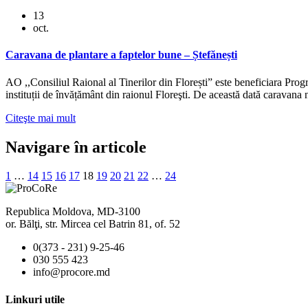
13
oct.
Caravana de plantare a faptelor bune – Ștefănești
AO ,,Consiliul Raional al Tinerilor din Florești” este beneficiara Pro
instituții de învățământ din raionul Floreşti. De această dată caravana 
Citeşte mai mult
Navigare în articole
1
…
14
15
16
17
18
19
20
21
22
…
24
Republica Moldova, MD-3100
or. Bălţi, str. Mircea cel Batrin 81, of. 52
0(373 - 231) 9-25-46
030 555 423
info@procore.md
Linkuri utile