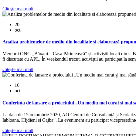
Citeşte mai mult
20
oct.
Analiza problemelor de mediu din localitate și elaborează propun
Membrii ONG „Băxani – Casa Părintească” și activiștii locali din s. Băx
fi discutate cu APL. În weekendul trecut, activiștii au participat la s
Citeşte mai mult
16
oct.
Conferința de lansare a proiectului „Un mediu mai curat și mai săn
La data de 15 octombrie 2020, AO Centrul de Consultanță și Școlarizare
Iabloana, Hîjdieni și Cajba”. La eveniment au participat vicepreședintel
Citeşte mai mult