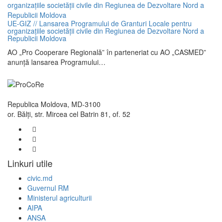
UE-GIZ // Lansarea Programului de Granturi Locale pentru
organizațiile societății civile din Regiunea de Dezvoltare Nord a
Republicii Moldova
AO „Pro Cooperare Regională” în parteneriat cu AO „CASMED”
anunță lansarea Programului…
Republica Moldova, MD-3100
or. Bălţi, str. Mircea cel Batrin 81, of. 52
0(373 - 231) 9-25-46
030 555 423
info@procore.md
Linkuri utile
civic.md
Guvernul RM
Ministerul agriculturii
AIPA
ANSA