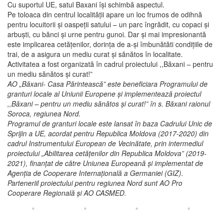
Cu suportul UE, satul Baxani își schimbă aspectul.
Pe toloaca din centrul localității apare un loc frumos de odihnă
pentru locuitorii și oaspeții satului – un parc îngrădit, cu copaci și
arbuști, cu bănci și urne pentru gunoi. Dar și mai impresionantă
este implicarea cetățenilor, dorința de a-și îmbunătăti condițiile de
trai, de a asigura un mediu curat și sănătos în localitate.
Activitatea a fost organizată în cadrul proiectului ,,Băxani – pentru
un mediu sănătos și curat!”
AO „Băxani- Casa Părintească” este beneficiara Programului de
granturi locale al Uniunii Europene și implementează proiectul
,,Băxani – pentru un mediu sănătos și curat!” în s. Băxani raionul
Soroca, regiunea Nord.
Programul de granturi locale este lansat în baza Cadrului Unic de
Sprijin a UE, acordat pentru Republica Moldova (2017-2020) din
cadrul Instrumentului European de Vecinătate, prin intermediul
proiectului „Abilitarea cetățenilor din Republica Moldova” (2019-
2021), finanțat de către Uniunea Europeană și implementat de
Agenția de Cooperare Internațională a Germaniei (GIZ).
Parteneriil proiectului pentru regiunea Nord sunt AO Pro
Cooperare Regională și AO CASMED.