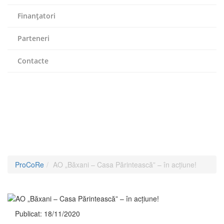
Finanțatori
Parteneri
Contacte
AO „Băxani – Casa
Părintească” – în acțiune!
ProCoRe
AO „Băxani – Casa Părintească” – în acțiune!
Publicat:
18/11/2020