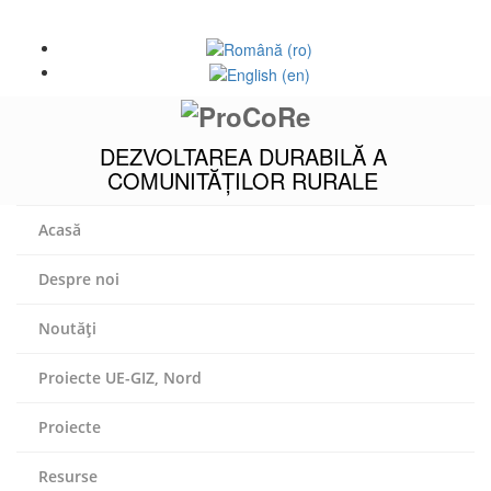
Acasă
Harta site-ului
Tel. +373 231 92546
Fax. 030 555 423
DEZVOLTAREA DURABILĂ A
COMUNITĂȚILOR RURALE
Acasă
Despre noi
Noutăți
Proiecte UE-GIZ, Nord
Proiecte
Resurse