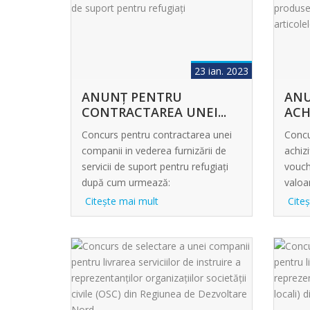
flexible assistance to address the
emergency needs of Ukrainian
refugees in Moldova” cu numărul
14.2267.4-021.00, […]
23 ian. 2023
ANUNȚ PENTRU
ANUNȚ 
CONTRACTAREA UNEI...
ACH
VOU
Concurs pentru contractarea unei
Concu
companii in vederea furnizării de
achiz
servicii de suport pentru refugiați
vouch
după cum urmează:
valoa
Citeşte mai mult
Cite