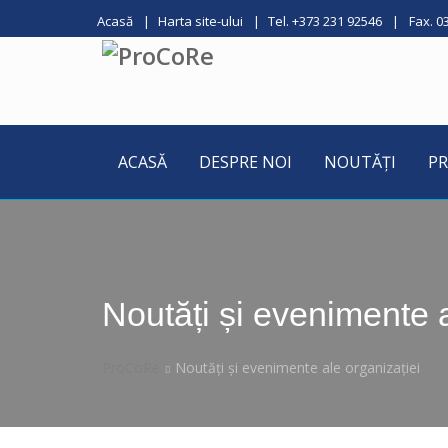
Acasă
Harta site-ului
Tel. +373 231 92546
Fax. 0
ACASĂ
DESPRE NOI
NOUTĂȚI
PR
Noutăți și evenimente a
ProCoRe
Noutăți și evenimente ale organizației