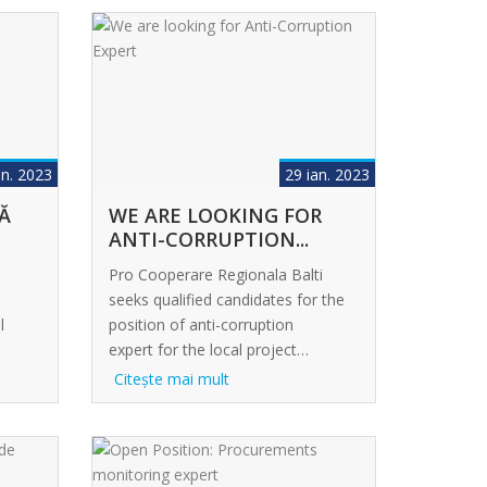
an. 2023
29 ian. 2023
Ă
WE ARE LOOKING FOR
ANTI-CORRUPTION...
Pro Cooperare Regionala Balti
seeks qualified candidates for the
l
position of anti-corruption
expert for the local project…
Citeşte mai mult