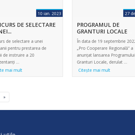
10 ian. 2023
27 de
CURS DE SELECTARE
PROGRAMUL DE
EI...
GRANTURI LOCALE
NORD...
rs de selectare a unei
În data de 19 septembrie 20
nii pentru prestarea de
„Pro Cooperare Regională” a
ii de instruire a 20
anunțat lansarea Programului
zentanți …
Granturi Locale, derulat …
şte mai mult
Citeşte mai mult
»
i utile
______________