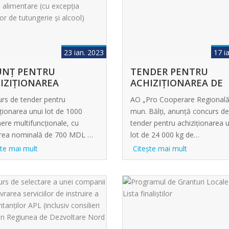
23 ian. 2023
17 i
PENTRU
TENDER PENTRU
IZIȚIONAREA
ACHIZIȚIONAREA DE
CHERELOR...
BIOCOMBUSTIBIL...
rs de tender pentru
AO „Pro Cooperare Regională
iționarea unui lot de 1000
mun. Bălți, anunță concurs de
ere multifuncționale, cu
tender pentru achiziționarea 
rea nominală de 700 MDL …
lot de 24 000 kg de…
şte mai mult
Citeşte mai mult