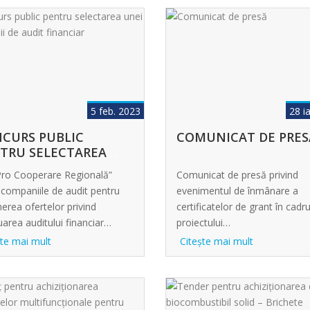
5 feb. 2023
28 i
CURS PUBLIC
COMUNICAT DE PRES
TRU SELECTAREA
...
ro Cooperare Regională”
Comunicat de presă privind
ă companiile de audit pentru
evenimentul de înmânare a
erea ofertelor privind
certificatelor de grant în cadru
uarea auditului financiar…
proiectului…
şte mai mult
Citeşte mai mult