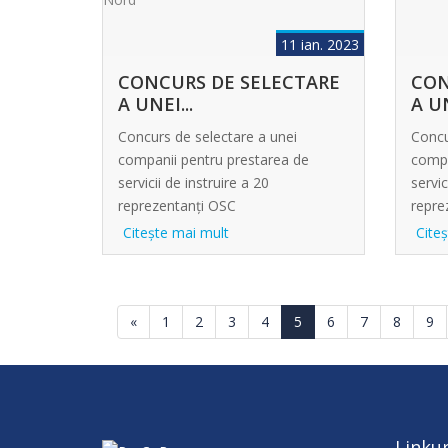
11 ian. 2023
CONCURS DE SELECTARE
CON
A UNEI...
A UN
Concurs de selectare a unei
Concu
companii pentru prestarea de
compa
servicii de instruire a 20
servic
reprezentanți OSC
repre
Citeşte mai mult
Cite
«
1
2
3
4
5
6
7
8
9
Linkur