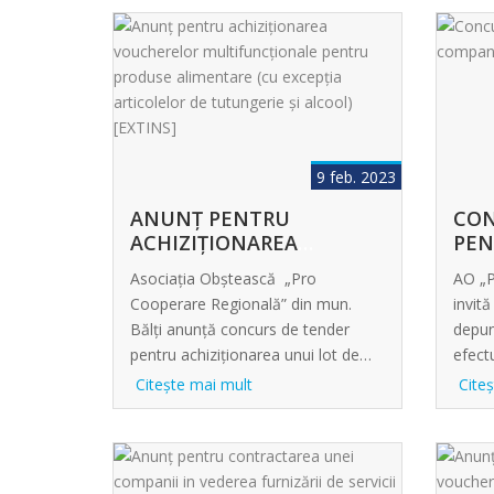
9 feb. 2023
ANUNȚ PENTRU
СON
ACHIZIȚIONAREA
PEN
VOUCHERELOR...
UNEI
Asociația Obștească „Pro
AO „P
Cooperare Regională” din mun.
invit
Bălți anunță concurs de tender
depun
pentru achiziționarea unui lot de
efect
1000 vouchere multifuncționale, cu
Citeşte mai mult
Cite
valoarea nominală de 700 MDL
fiecare, pentru produse alimentare.
Anunțul de tender este lansat în
cadrul proiectului „Rapid and