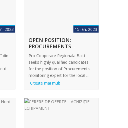
an. 2023
15 ian. 2023
OPEN POSITION:
PROCUREMENTS
MONITORING EXPERT
” din
Pro Cooperare Regionala Balti
seeks highly qualified candidates
unui
for the position of Procurements
monitoring expert for the local …
Citeşte mai mult