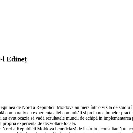
-l Edineț
egiunea de Nord a Republicii Moldova au mers într-o vizită de studiu în
cală comparativ cu experiența altei comunități și preluarea bunelor practi
te și au avut ocazia să vadă rezultatele muncii de echipă în implementar
t propria experiență de dezvoltare locală.
 Nord a Republicii Moldova beneficiază de instruire, consultanță în acces