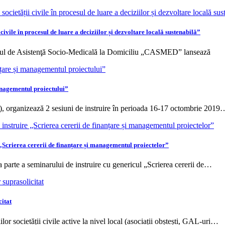
vile în procesul de luare a deciziilor și dezvoltare locală sustenabilă”
ul de Asistenţă Socio-Medicală la Domiciliu „CASMED” lansează
anagementul proiectului”
 organizează 2 sesiuni de instruire în perioada 16-17 octombrie 2019
„Scrierea cererii de finanțare și managementul proiectelor”
 parte a seminarului de instruire cu genericul „Scrierea cererii de…
itat
or societății civile active la nivel local (asociații obștești, GAL-uri…