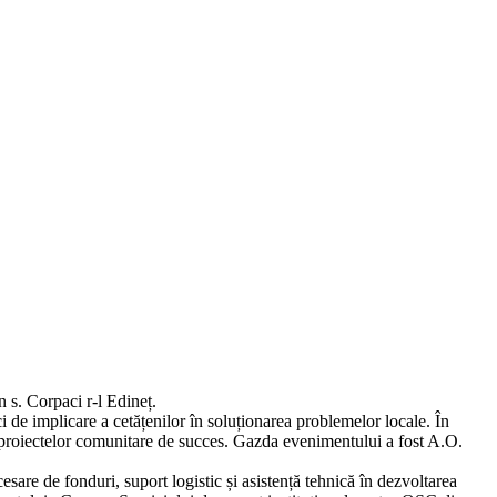
 s. Corpaci r-l Edineț.
ci de implicare a cetățenilor în soluționarea problemelor locale. În
ea proiectelor comunitare de succes. Gazda evenimentului a fost A.O.
are de fonduri, suport logistic și asistență tehnică în dezvoltarea