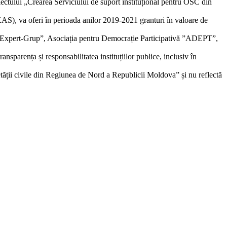
oiectului „Crearea Serviciului de suport instituțional pentru OSC din
AS), va oferi în perioada anilor 2019-2021 granturi în valoare de
nt ”Expert-Grup”, Asociația pentru Democrație Participativă ”ADEPT”,
sparența și responsabilitatea instituțiilor publice, inclusiv în
cietății civile din Regiunea de Nord a Republicii Moldova” și nu reflectă