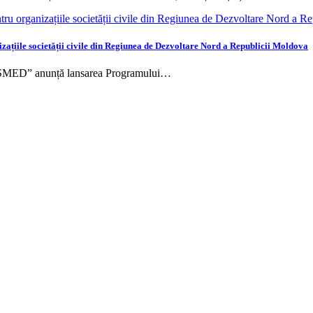
țiile societății civile din Regiunea de Dezvoltare Nord a Republicii Moldova
ASMED” anunță lansarea Programului…