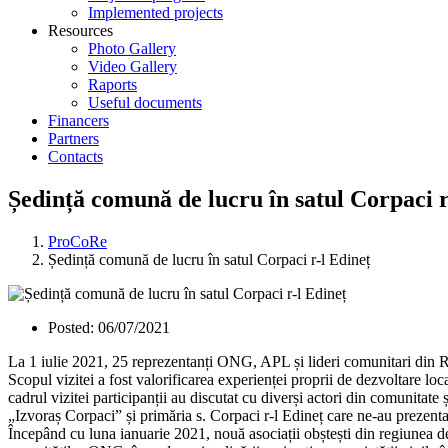
Implemented projects
Resources
Photo Gallery
Video Gallery
Raports
Useful documents
Financers
Partners
Contacts
Ședință comună de lucru în satul Corpaci r
ProCoRe
Ședință comună de lucru în satul Corpaci r-l Edineț
Posted:
06/07/2021
La 1 iulie 2021, 25 reprezentanți ONG, APL și lideri comunitari din R
Scopul vizitei a fost valorificarea experienței proprii de dezvoltare lo
cadrul vizitei participanții au discutat cu diverși actori din comunita
„Izvoraș Corpaci” și primăria s. Corpaci r-l Edineț care ne-au prezenta
Începând cu luna ianuarie 2021, nouă asociații obștești din regiunea de