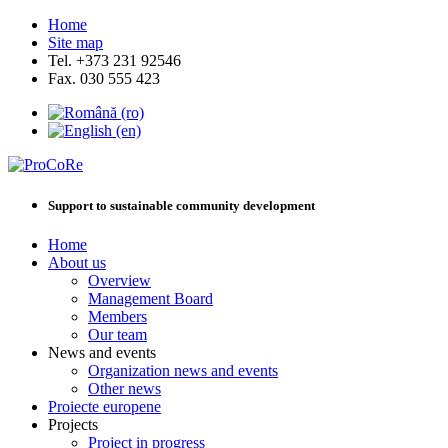
Home
Site map
Tel. +373 231 92546
Fax. 030 555 423
Support to sustainable community development
Home
About us
Overview
Management Board
Members
Our team
News and events
Organization news and events
Other news
Proiecte europene
Projects
Project in progress