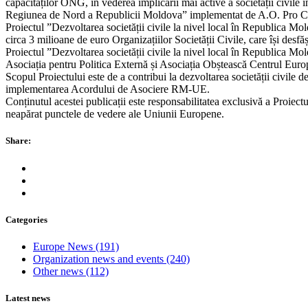
capacităților ONG, în vederea implicării mai active a societății civile
Regiunea de Nord a Republicii Moldova” implementat de A.O. Pro C
Proiectul ”Dezvoltarea societății civile la nivel local în Republica 
circa 3 milioane de euro Organizațiilor Societății Civile, care își desfă
Proiectul ”Dezvoltarea societății civile la nivel local în Republica 
Asociația pentru Politica Externă și Asociația Obștească Centrul Eu
Scopul Proiectului este de a contribui la dezvoltarea societății civile 
implementarea Acordului de Asociere RM-UE.
Conținutul acestei publicații este responsabilitatea exclusivă a Proiect
neapărat punctele de vedere ale Uniunii Europene.
Share:
Categories
Europe News
(191)
Organization news and events
(240)
Other news
(112)
Latest news