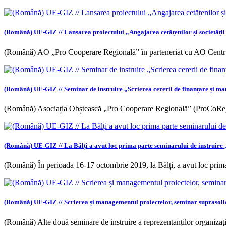
(Română) UE-GIZ // Lansarea proiectului „Angajarea cetățenilor și societății ci
(Română) AO „Pro Cooperare Regională” în parteneriat cu AO Centr
(Română) UE-GIZ // Seminar de instruire „Scrierea cererii de finanțare și m
(Română) Asociația Obștească „Pro Cooperare Regională” (ProCoRe),
(Română) UE-GIZ // La Bălți a avut loc prima parte seminarului de instruire 
(Română) În perioada 16-17 octombrie 2019, la Bălți, a avut loc prima
(Română) UE-GIZ // Scrierea și managementul proiectelor, seminar suprasolic
(Română) Alte două seminare de instruire a reprezentanților organizațiil