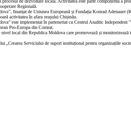
 în procesul de dezvoltare locală. Activitatea este parte componentă a pr
ooperare Regională.
Moldova”, finanțat de Uniunea Europeană și Fundația Konrad Adenauer (K
șoară activitatea în afara orașului Chișinău.
Moldova” este implementat în parteneriat cu Centrul Analitic Independe
ropean Pro-Europa din Comrat.
de nivel local din Republica Moldova care promovează și monitorizează tran
ului „Crearea Serviciului de suport instituțional pentru organizațiile so