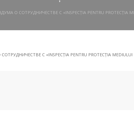
УМА О СОТРУДНИЧЕСТВЕ С «INSPECȚIA PENTRU PROTECȚIA MED