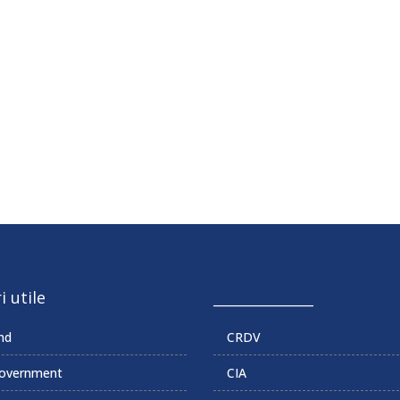
i utile
______________
md
CRDV
overnment
CIA