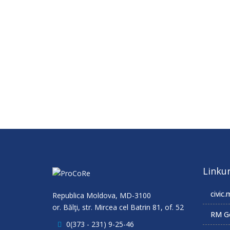
Linkur
civic.
Republica Moldova, MD-3100
or. Bălţi, str. Mircea cel Batrin 81, of. 52
RM G
0(373 - 231) 9-25-46