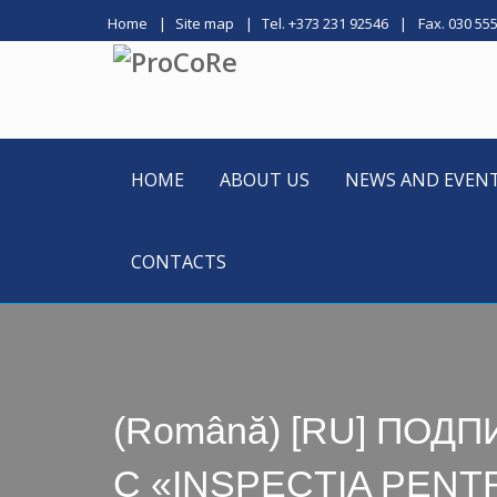
Home
Site map
Tel. +373 231 92546
Fax. 030 55
HOME
ABOUT US
NEWS AND EVEN
CONTACTS
(Română) [RU] ПО
С «INSPECȚIA PENT