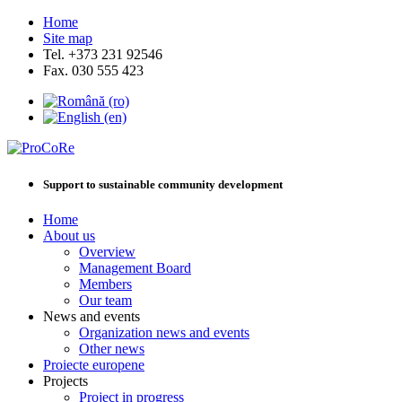
Home
Site map
Tel. +373 231 92546
Fax. 030 555 423
Support to sustainable community development
Home
About us
Overview
Management Board
Members
Our team
News and events
Organization news and events
Other news
Proiecte europene
Projects
Project in progress