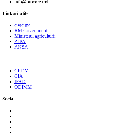
info@procore.md
Linkuri utile
civic.md
RM Government
Ministerul agriculturii
AIPA
ANSA
______________
CRDV
CIA
IFAD
ODIMM
Social