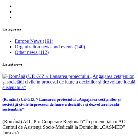
Categories
Europe News
(191)
Organization news and events
(240)
Other news
(112)
Latest news
(Română) UE-GIZ // Lansarea proiectului „Angajarea cetățenilor și
societății civile în procesul de luare a deciziilor și dezvoltare locală
sustenabilă”
(Română) AO „Pro Cooperare Regională” în parteneriat cu AO
Centrul de Asistenţă Socio-Medicală la Domiciliu „CASMED”
lansează