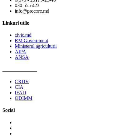
030 555 423
info@procore.md
Linkuri utile
civic.md
RM Government
Ministerul agriculturii
AIPA
ANSA
______________
CRDV
CIA
IFAD
ODIMM
Social