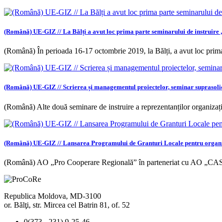
(Română) UE-GIZ // La Bălți a avut loc prima parte seminarului de instruire 
(Română) În perioada 16-17 octombrie 2019, la Bălți, a avut loc prima
(Română) UE-GIZ // Scrierea și managementul proiectelor, seminar suprasolic
(Română) Alte două seminare de instruire a reprezentanților organizațiil
(Română) UE-GIZ // Lansarea Programului de Granturi Locale pentru organiza
(Română) AO „Pro Cooperare Regională” în parteneriat cu AO „C
Republica Moldova, MD-3100
or. Bălţi, str. Mircea cel Batrin 81, of. 52
0(373 - 231) 9-25-46