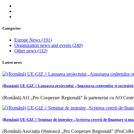
Categories
Europe News
(191)
Organization news and events
(240)
Other news
(112)
Latest news
(Română) UE-GIZ // Lansarea proiectului „Angajarea cetățenilor și societății ci
(Română) AO „Pro Cooperare Regională” în parteneriat cu AO Centr
(Română) UE-GIZ // Seminar de instruire „Scrierea cererii de finanțare și m
(Română) Asociația Obștească „Pro Cooperare Regională” (ProCoRe),