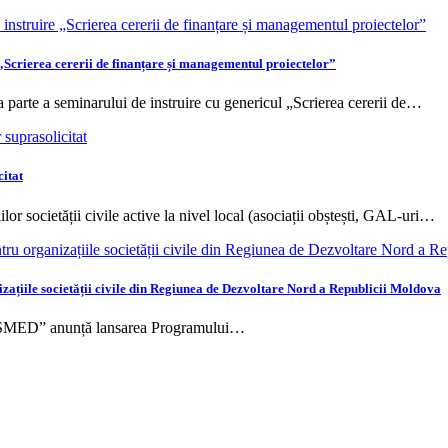
„Scrierea cererii de finanțare și managementul proiectelor”
 parte a seminarului de instruire cu genericul „Scrierea cererii de…
itat
or societății civile active la nivel local (asociații obștești, GAL-uri…
țiile societății civile din Regiunea de Dezvoltare Nord a Republicii Moldova
ASMED” anunță lansarea Programului…