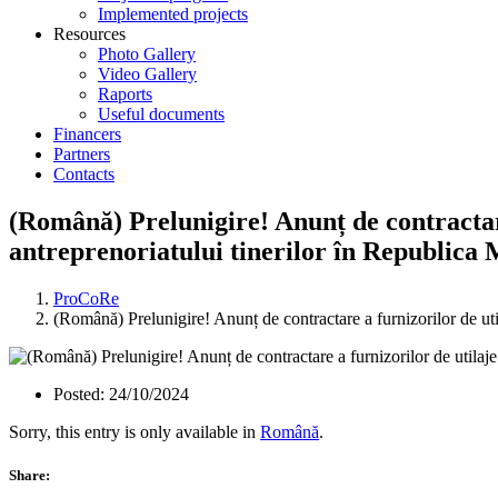
Implemented projects
Resources
Photo Gallery
Video Gallery
Raports
Useful documents
Financers
Partners
Contacts
(Română) Prelunigire! Anunț de contractare
antreprenoriatului tinerilor în Republica
ProCoRe
(Română) Prelunigire! Anunț de contractare a furnizorilor de uti
Posted:
24/10/2024
Sorry, this entry is only available in
Română
.
Share: