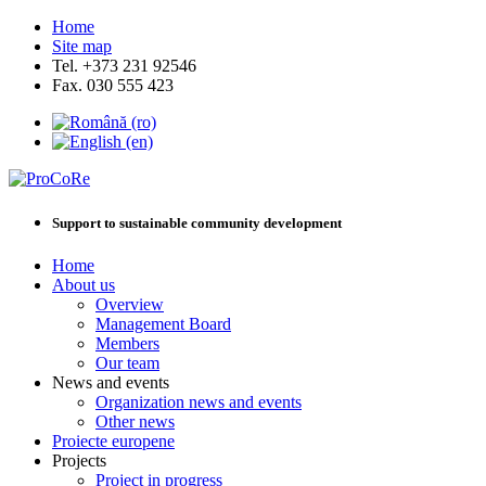
Home
Site map
Tel. +373 231 92546
Fax. 030 555 423
Support to sustainable community development
Home
About us
Overview
Management Board
Members
Our team
News and events
Organization news and events
Other news
Proiecte europene
Projects
Project in progress