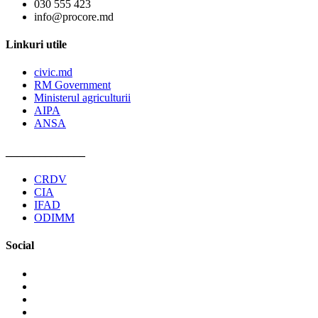
030 555 423
info@procore.md
Linkuri utile
civic.md
RM Government
Ministerul agriculturii
AIPA
ANSA
______________
CRDV
CIA
IFAD
ODIMM
Social