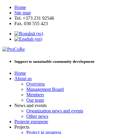
Home
Site map
Tel. +373 231 92546
Fax. 030 555 423
Support to sustainable community development
Home
About us
Overview
Management Board
Members
Our team
News and events
Organization news and events
Other news
Proiecte europene
Projects
Project in progress