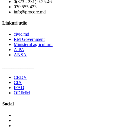
0(373 - 231) 9-25-46
030 555 423
info@procore.md
Linkuri utile
civic.md
RM Government
Ministerul agriculturii
AIPA
ANSA
______________
CRDV
CIA
IFAD
ODIMM
Social