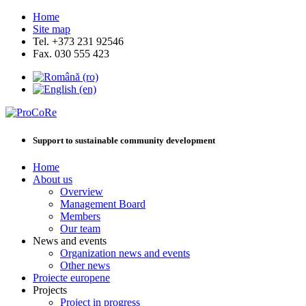
Home
Site map
Tel. +373 231 92546
Fax. 030 555 423
Support to sustainable community development
Home
About us
Overview
Management Board
Members
Our team
News and events
Organization news and events
Other news
Proiecte europene
Projects
Project in progress