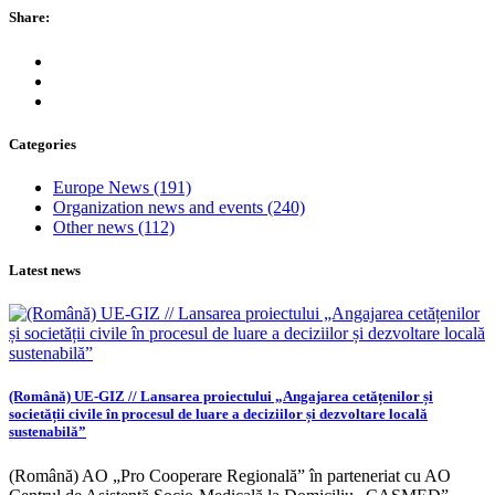
Share:
Categories
Europe News
(191)
Organization news and events
(240)
Other news
(112)
Latest news
(Română) UE-GIZ // Lansarea proiectului „Angajarea cetățenilor și
societății civile în procesul de luare a deciziilor și dezvoltare locală
sustenabilă”
(Română) AO „Pro Cooperare Regională” în parteneriat cu AO