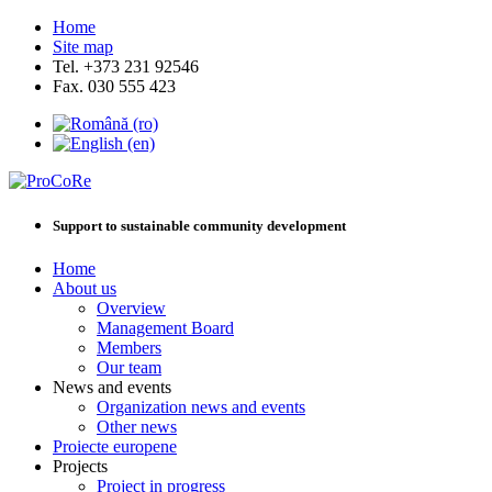
Home
Site map
Tel. +373 231 92546
Fax. 030 555 423
Support to sustainable community development
Home
About us
Overview
Management Board
Members
Our team
News and events
Organization news and events
Other news
Proiecte europene
Projects
Project in progress