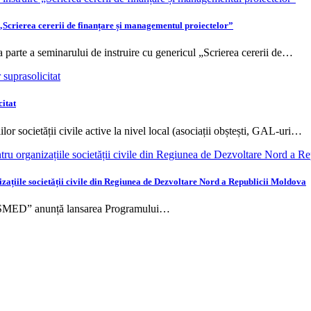
„Scrierea cererii de finanțare și managementul proiectelor”
 parte a seminarului de instruire cu genericul „Scrierea cererii de…
itat
or societății civile active la nivel local (asociații obștești, GAL-uri…
țiile societății civile din Regiunea de Dezvoltare Nord a Republicii Moldova
ASMED” anunță lansarea Programului…