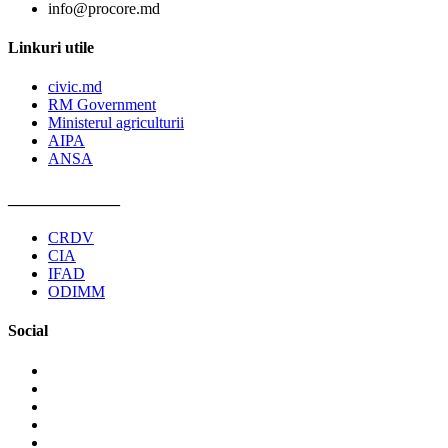
info@procore.md
Linkuri utile
civic.md
RM Government
Ministerul agriculturii
AIPA
ANSA
______________
CRDV
CIA
IFAD
ODIMM
Social