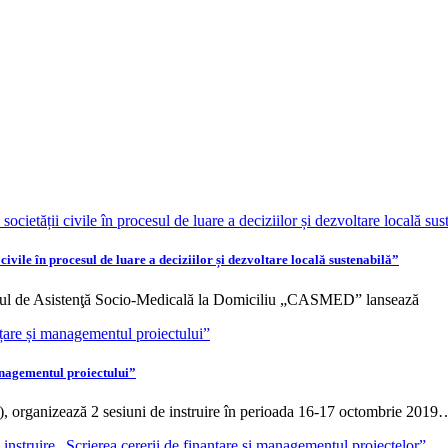
vile în procesul de luare a deciziilor și dezvoltare locală sustenabilă”
ul de Asistenţă Socio-Medicală la Domiciliu „CASMED” lansează
anagementul proiectului”
 organizează 2 sesiuni de instruire în perioada 16-17 octombrie 2019