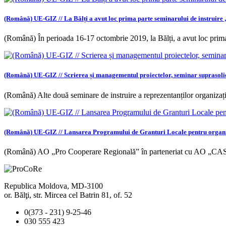
(Română) UE-GIZ // La Bălți a avut loc prima parte seminarului de instruire 
(Română) În perioada 16-17 octombrie 2019, la Bălți, a avut loc prima
(Română) UE-GIZ // Scrierea și managementul proiectelor, seminar suprasolic
(Română) Alte două seminare de instruire a reprezentanților organizațiil
(Română) UE-GIZ // Lansarea Programului de Granturi Locale pentru organiza
(Română) AO „Pro Cooperare Regională” în parteneriat cu AO „C
Republica Moldova, MD-3100
or. Bălţi, str. Mircea cel Batrin 81, of. 52
0(373 - 231) 9-25-46
030 555 423