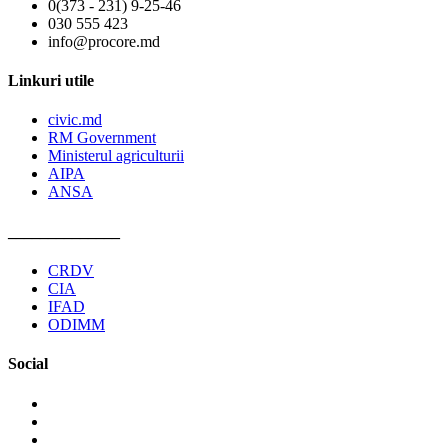
0(373 - 231) 9-25-46
030 555 423
info@procore.md
Linkuri utile
civic.md
RM Government
Ministerul agriculturii
AIPA
ANSA
______________
CRDV
CIA
IFAD
ODIMM
Social