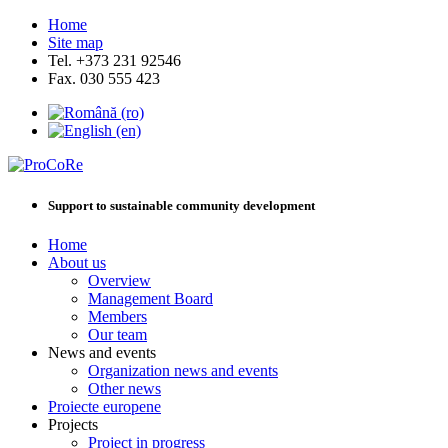
Home
Site map
Tel. +373 231 92546
Fax. 030 555 423
Support to sustainable community development
Home
About us
Overview
Management Board
Members
Our team
News and events
Organization news and events
Other news
Proiecte europene
Projects
Project in progress