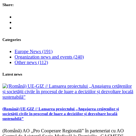
Share:
Categories
Europe News
(191)
Organization news and events
(240)
Other news
(112)
Latest news
(Română) UE-GIZ // Lansarea proiectului „Angajarea cetățenilor și
societății civile în procesul de luare a deciziilor și dezvoltare locală
sustenabilă”
(Română) AO „Pro Cooperare Regională” în parteneriat cu AO