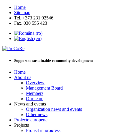
Home
Site map
Tel. +373 231 92546
Fax. 030 555 423
Support to sustainable community development
Home
About us
Overview
Management Board
Members
Our team
News and events
Organization news and events
Other news
Proiecte europene
Projects
Project in progress