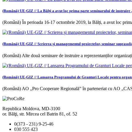
(Română) UE-GIZ // La Bălți a avut loc prima parte seminarului de instruire 
(Română) În perioada 16-17 octombrie 2019, la Bălți, a avut loc prima
(Română) UE-GIZ // Scrierea și managementul proiectelor, seminar suprasolic
(Română) Alte două seminare de instruire a reprezentanților organizațiil
(Română) UE-GIZ // Lansarea Programului de Granturi Locale pentru organiza
(Română) AO „Pro Cooperare Regională” în parteneriat cu AO „C
Republica Moldova, MD-3100
or. Bălţi, str. Mircea cel Batrin 81, of. 52
0(373 - 231) 9-25-46
030 555 423