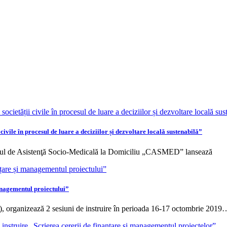
vile în procesul de luare a deciziilor și dezvoltare locală sustenabilă”
ul de Asistenţă Socio-Medicală la Domiciliu „CASMED” lansează
anagementul proiectului”
 organizează 2 sesiuni de instruire în perioada 16-17 octombrie 2019