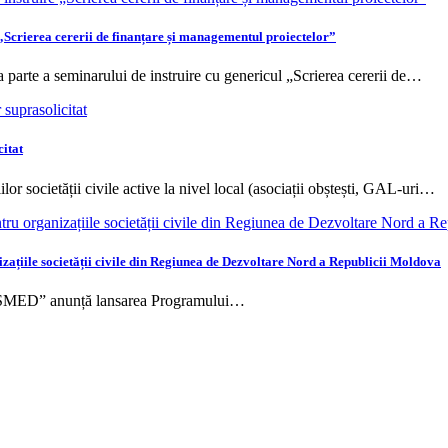
„Scrierea cererii de finanțare și managementul proiectelor”
 parte a seminarului de instruire cu genericul „Scrierea cererii de…
itat
or societății civile active la nivel local (asociații obștești, GAL-uri…
țiile societății civile din Regiunea de Dezvoltare Nord a Republicii Moldova
ASMED” anunță lansarea Programului…