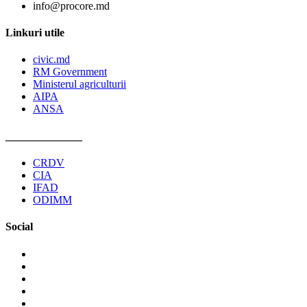
info@procore.md
Linkuri utile
civic.md
RM Government
Ministerul agriculturii
AIPA
ANSA
______________
CRDV
CIA
IFAD
ODIMM
Social