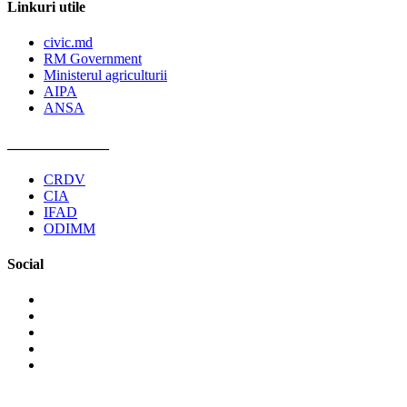
Linkuri utile
civic.md
RM Government
Ministerul agriculturii
AIPA
ANSA
______________
CRDV
CIA
IFAD
ODIMM
Social
©2026 The non-governmental organization Pro Cooperare