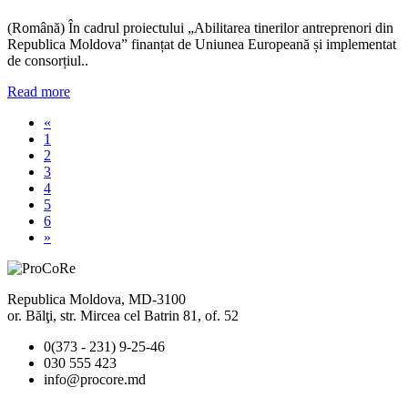
(Română) În cadrul proiectului „Abilitarea tinerilor antreprenori din
Republica Moldova” finanțat de Uniunea Europeană și implementat
de consorțiul..
Read more
«
1
2
3
4
5
6
»
Republica Moldova, MD-3100
or. Bălţi, str. Mircea cel Batrin 81, of. 52
0(373 - 231) 9-25-46
030 555 423
info@procore.md