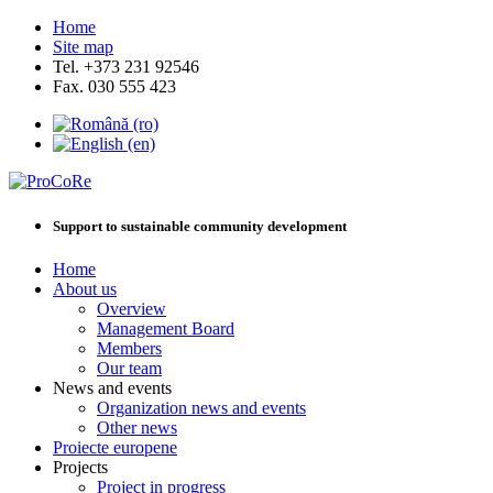
Home
Site map
Tel. +373 231 92546
Fax. 030 555 423
Support to sustainable community development
Home
About us
Overview
Management Board
Members
Our team
News and events
Organization news and events
Other news
Proiecte europene
Projects
Project in progress