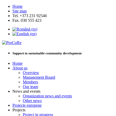
Home
Site map
Tel. +373 231 92546
Fax. 030 555 423
Support to sustainable community development
Home
About us
Overview
Management Board
Members
Our team
News and events
Organization news and events
Other news
Proiecte europene
Projects
Project in progress