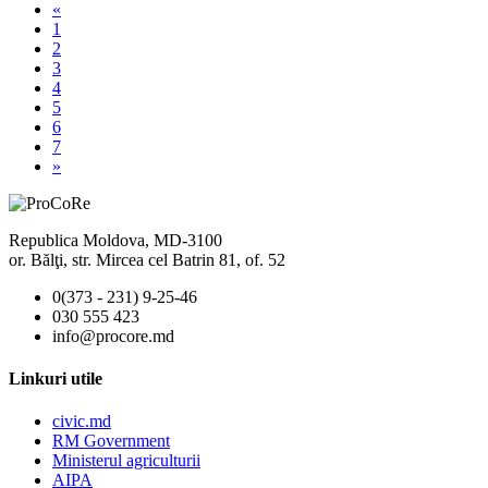
«
1
2
3
4
5
6
7
»
Republica Moldova, MD-3100
or. Bălţi, str. Mircea cel Batrin 81, of. 52
0(373 - 231) 9-25-46
030 555 423
info@procore.md
Linkuri utile
civic.md
RM Government
Ministerul agriculturii
AIPA