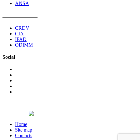
ANSA
______________
CRDV
CIA
IFAD
ODIMM
Social
©2026 The non-governmental organization Pro Cooperare
Regionala. All rights reserved.
Designed by
Home
Site map
Contacts