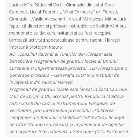
Lucinschi” s. Rădulenii Vechi, Gimnaziul din satul Gura
Camencii, Liceul Teoretic ,,Mihai Eminescu” or. Florești,
Gimnaziul ,,Vasile Alecsandri”, orașul Mărculești. Mă bucură
faptul că directorii și prifesorii instituțiilor de învătământ sus
menționate au dat curs invitației și au fost receptivi.
Urmează activități spectaculoase pentru raionul Floreşti!
Împreună protejam natura!
AO ,,Consiliul Raional al Tinerilor din Florești” este
beneficiara Programului de granturi locale al Uniunii
Europene și implementează proiectul ,,Hai Floreşti spre o
Generație prosperă – Generația ECO” în 8 instituții de
învățământ din raionul Floreşti.
Programul de granturi locale este lansat în baza Cadrului
Unic de Sprijin a UE, acordat pentru Republica Moldova
(2017-2020) din cadrul Instrumentului European de
Vecinătate, prin intermediul proiectului „Abilitarea
cetățenilor din Republica Moldova” (2019-2021), finanțat
de către Uniunea Europeană și implementat de Agenția
de Cooperare Internațională a Germaniei (GIZ). Parteneriil