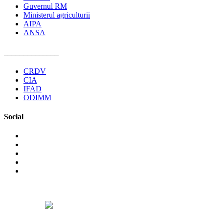
Guvernul RM
Ministerul agriculturii
AIPA
ANSA
______________
CRDV
CIA
IFAD
ODIMM
Social
©2026 Asociaţia Obştească Pro Cooperare Regională. Toate
drepturile rezervate.
Designed by