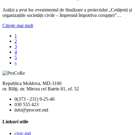
Astăzi a avut loc evenimentul de finalizare a proiectului „Cetățenii și
organizațiile societății civile – împreună împotriva corupției”…
Citeşte mai mult
1
2
3
4
5
»
Republica Moldova, MD-3100
or. Bălţi, str. Mircea cel Batrin 81, of. 52
0(373 - 231) 9-25-46
030 555 423
info@procore.md
Linkuri utile
civic.md