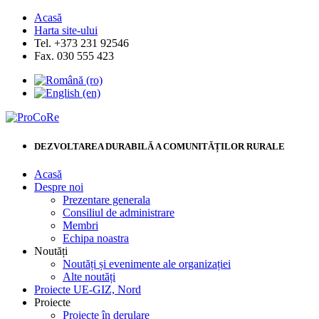
Acasă
Harta site-ului
Tel. +373 231 92546
Fax. 030 555 423
DEZVOLTAREA DURABILĂ A COMUNITĂȚILOR RURALE
Acasă
Despre noi
Prezentare generala
Consiliul de administrare
Membri
Echipa noastra
Noutăți
Noutăți și evenimente ale organizației
Alte noutăți
Proiecte UE-GIZ, Nord
Proiecte
Proiecte în derulare