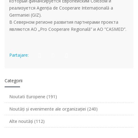
который финансируется Европейским Союзом и
реализуется Agenția de Cooperare Internațională a
Germaniei (GIZ).
В Северном регионе развития партнерами проекта
являются АО „Pro Cooperare Regională” и АО ”CASMED”.
Partajare:
Categorii
Noutati Europene
(191)
Noutăți și evenimente ale organizației
(240)
Alte noutăți
(112)