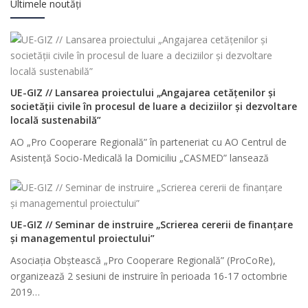
Ultimele noutăți
UE-GIZ // Lansarea proiectului „Angajarea cetățenilor și
societății civile în procesul de luare a deciziilor și dezvoltare
locală sustenabilă”
AO „Pro Cooperare Regională” în parteneriat cu AO Centrul de
Asistenţă Socio-Medicală la Domiciliu „CASMED” lansează
UE-GIZ // Seminar de instruire „Scrierea cererii de finanțare
și managementul proiectului”
Asociația Obștească „Pro Cooperare Regională” (ProCoRe),
organizează 2 sesiuni de instruire în perioada 16-17 octombrie
2019…