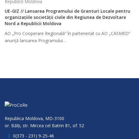
UE-GIZ // Lansarea Programului de Granturi Locale pentru
organizațiile societății civile din Regiunea de Dezvoltare
Nord a Republicii Moldova
AO „Pro Cooperare Regională” în parteneriat cu AO „CASMED”
anunță lansarea Programului…
Republica Moldova, MD-3100
or. Bălţi, str. Mircea cel Batrin 81, of. 52
0(373 - 231) 9-25-46