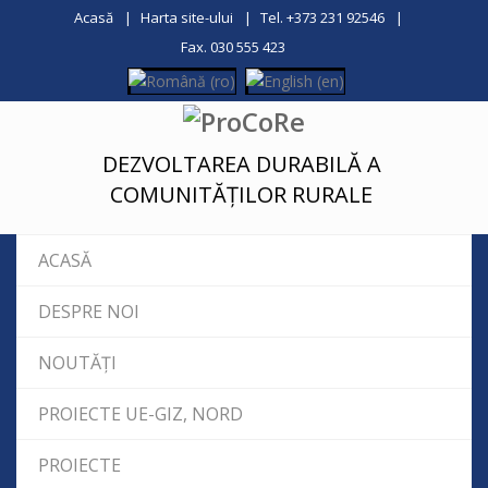
Acasă
Harta site-ului
Tel. +373 231 92546
Fax. 030 555 423
DEZVOLTAREA DURABILĂ A
COMUNITĂȚILOR RURALE
ACASĂ
DESPRE NOI
NOUTĂȚI
PROIECTE UE-GIZ, NORD
PROIECTE