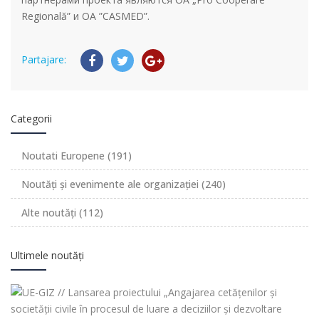
Regională” и ОА ”CASMED”.
Partajare:
Categorii
Noutati Europene
(191)
Noutăți și evenimente ale organizației
(240)
Alte noutăți
(112)
Ultimele noutăți