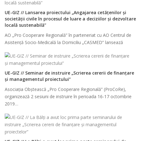
UE-GIZ // Lansarea proiectului „Angajarea cetățenilor și
societății civile în procesul de luare a deciziilor și dezvoltare
locală sustenabilă”
AO „Pro Cooperare Regională” în parteneriat cu AO Centrul de
Asistenţă Socio-Medicală la Domiciliu „CASMED” lansează
UE-GIZ // Seminar de instruire „Scrierea cererii de finanțare
și managementul proiectului”
Asociația Obștească „Pro Cooperare Regională” (ProCoRe),
organizează 2 sesiuni de instruire în perioada 16-17 octombrie
2019…