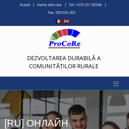
Acasă
Harta site-ului
Tel. +373 231 92546
Fax. 030 555 423
DEZVOLTAREA DURABILĂ A
COMUNITĂȚILOR RURALE
[RU] ОНЛАЙН