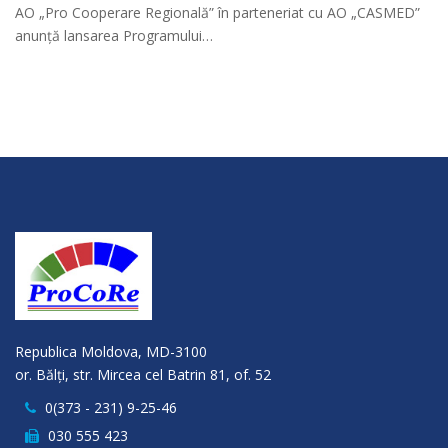
AO „Pro Cooperare Regională” în parteneriat cu AO „CASMED”
anunță lansarea Programului…
Republica Moldova, MD-3100
or. Bălţi, str. Mircea cel Batrin 81, of. 52
0(373 - 231) 9-25-46
030 555 423