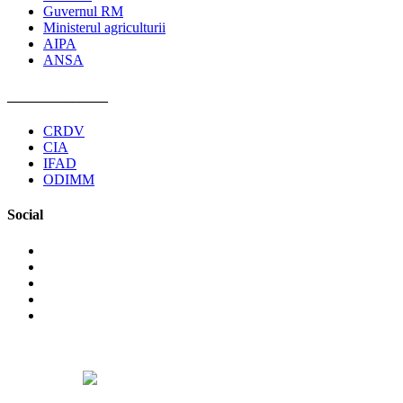
Guvernul RM
Ministerul agriculturii
AIPA
ANSA
______________
CRDV
CIA
IFAD
ODIMM
Social
©2026 Asociaţia Obştească Pro Cooperare Regională. Toate
drepturile rezervate.
Designed by