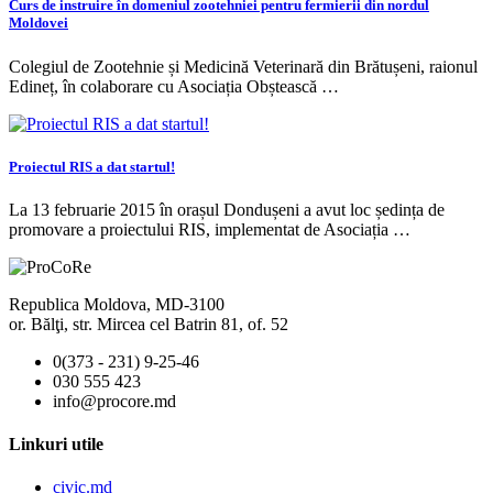
Curs de instruire în domeniul zootehniei pentru fermierii din nordul
Moldovei
Colegiul de Zootehnie și Medicină Veterinară din Brătușeni, raionul
Edineț, în colaborare cu Asociația Obștească …
Proiectul RIS a dat startul!
La 13 februarie 2015 în orașul Dondușeni a avut loc ședința de
promovare a proiectului RIS, implementat de Asociația …
Republica Moldova, MD-3100
or. Bălţi, str. Mircea cel Batrin 81, of. 52
0(373 - 231) 9-25-46
030 555 423
info@procore.md
Linkuri utile
civic.md