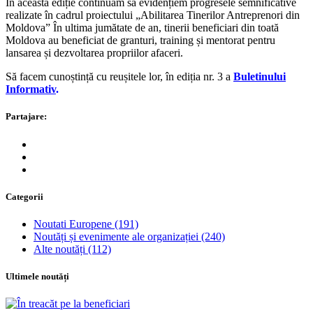
În această ediție continuăm să evidențiem progresele semnificative
realizate în cadrul proiectului „Abilitarea Tinerilor Antreprenori din
Moldova” În ultima jumătate de an, tinerii beneficiari din toată
Moldova au beneficiat de granturi, training și mentorat pentru
lansarea și dezvoltarea propriilor afaceri.
Să facem cunoștință cu reușitele lor, în ediția nr. 3 a
Buletinului
Informativ
.
Partajare:
Categorii
Noutati Europene
(191)
Noutăți și evenimente ale organizației
(240)
Alte noutăți
(112)
Ultimele noutăți