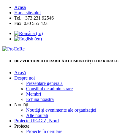
Acasă
Harta site-ului
Tel. +373 231 92546
Fax. 030 555 423
DEZVOLTAREA DURABILĂ A COMUNITĂȚILOR RURALE
Acasă
Despre noi
Prezentare generala
Consiliul de administrare
Membri
Echipa noastra
Noutăți
Noutăți și evenimente ale organizației
Alte noutăți
Proiecte UE-GIZ, Nord
Proiecte
Proiecte în derulare