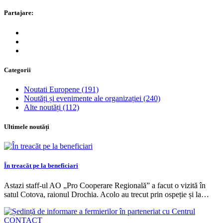
Partajare:
Categorii
Noutati Europene
(191)
Noutăți și evenimente ale organizației
(240)
Alte noutăți
(112)
Ultimele noutăți
În treacăt pe la beneficiari
Astazi staff-ul AO „Pro Cooperare Regională” a facut o vizită în
satul Cotova, raionul Drochia. Acolo au trecut prin ospeție și la…