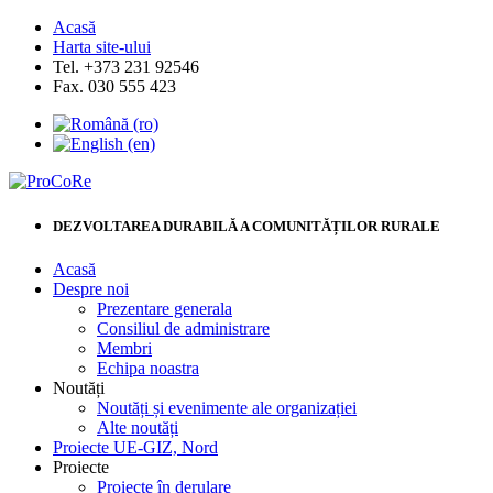
Acasă
Harta site-ului
Tel. +373 231 92546
Fax. 030 555 423
DEZVOLTAREA DURABILĂ A COMUNITĂȚILOR RURALE
Acasă
Despre noi
Prezentare generala
Consiliul de administrare
Membri
Echipa noastra
Noutăți
Noutăți și evenimente ale organizației
Alte noutăți
Proiecte UE-GIZ, Nord
Proiecte
Proiecte în derulare