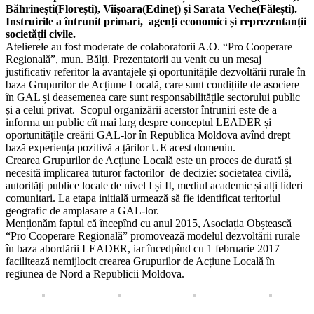
Băhrinești(Florești), Viișoara(Edineț) și Sarata Veche(Fălești).
Instruirile a întrunit primari, agenți economici și reprezentanții
societății civile.
Atelierele au fost moderate de colaboratorii A.O. “Pro Cooperare
Regională”, mun. Bălți. Prezentatorii au venit cu un mesaj
justificativ referitor la avantajele și oportunitățile dezvoltării rurale în
baza Grupurilor de Acțiune Locală, care sunt condițiile de asociere
în GAL și deasemenea care sunt responsabilitățile sectorului public
și a celui privat. Scopul organizării acerstor întruniri este de a
informa un public cît mai larg despre conceptul LEADER și
oportunitățile creării GAL-lor în Republica Moldova avînd drept
bază experiența pozitivă a țărilor UE acest domeniu.
Crearea Grupurilor de Acțiune Locală este un proces de durată și
necesită implicarea tuturor factorilor de decizie: societatea civilă,
autorități publice locale de nivel I și II, mediul academic și alți lideri
comunitari. La etapa initială urmează să fie identificat teritoriul
geografic de amplasare a GAL-lor.
Menționăm faptul că începînd cu anul 2015, Asociația Obștească
“Pro Cooperare Regională” promovează modelul dezvoltării rurale
în baza abordării LEADER, iar încedpînd cu 1 februarie 2017
facilitează nemijlocit crearea Grupurilor de Acțiune Locală în
regiunea de Nord a Republicii Moldova.