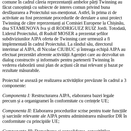
comune în cadrul căreia reprezentanții ambelor părți Twinning au
făcut cunoștință cu subiecte de interes comun privind buna
desfășurarea a Proiectului sus-menționat. Astfel, în prima zi de
activitate au fost prezentate procedurile de derulare a unui proiect
Twinning de către reprezentanți ai Comisiei Europene la Chișinău,
dna STAMENOVA Iva și dl RODRIGUEZ RUIZ Jordi. Totodată,
Liderul Proiectului, dl Rudolf MOSER a prezentat șefilor
subdiviziunilor AIPA oferta de Twinning care urmează a fi
implementată în cadrul Proiectului. La rândul său, directorul
interimar al AIPA, dl Nicolae CIUBUC și întreaga echipă AIPA au
efectuat prezentări aferente activității Agenției care au dezvoltat un
dialog constructiv și informativ pentru partenerii Twinning în
vederea elaborării unui plan de acțiuni cât mai relevant și bazat pe
rezultate măsurabile.
Proiectul se axează pe realizarea activităților prevăzute în cadrul a 3
componente:
Componenta I:
Restructurarea AIPA, elaborarea bazei legale
precum și a organigramei în conformitate cu cerințele UE;
Componenta II:
Elaborarea procedurilor scrise pentru toate funcțiile
și sarcinile relevante ale AIPA pentru administrarea măsurilor DR în
conformitate cu principiile UE;