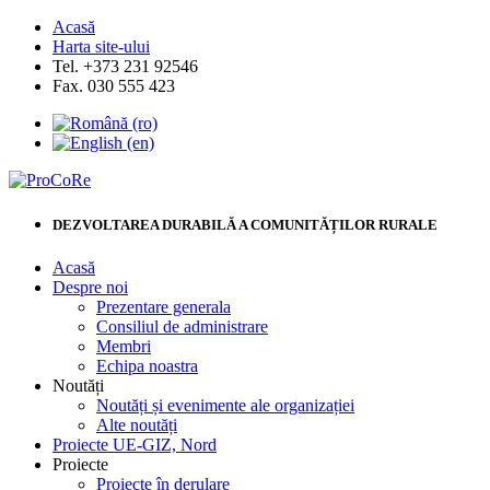
Acasă
Harta site-ului
Tel. +373 231 92546
Fax. 030 555 423
DEZVOLTAREA DURABILĂ A COMUNITĂȚILOR RURALE
Acasă
Despre noi
Prezentare generala
Consiliul de administrare
Membri
Echipa noastra
Noutăți
Noutăți și evenimente ale organizației
Alte noutăți
Proiecte UE-GIZ, Nord
Proiecte
Proiecte în derulare