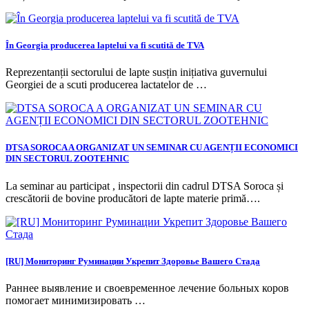
În Georgia producerea laptelui va fi scutită de TVA
Reprezentanții sectorului de lapte susțin inițiativa guvernului
Georgiei de a scuti producerea lactatelor de …
DTSA SOROCA A ORGANIZAT UN SEMINAR CU AGENȚII ECONOMICI
DIN SECTORUL ZOOTEHNIC
La seminar au participat , inspectorii din cadrul DTSA Soroca și
crescătorii de bovine producători de lapte materie primă….
[RU] Мониторинг Руминации Укрепит Здоровье Вашего Стада
Раннее выявление и своевременное лечение больных коров
помогает минимизировать …