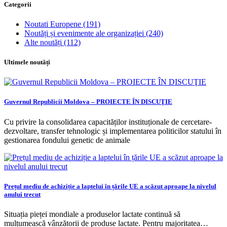
Categorii
Noutati Europene
(191)
Noutăți și evenimente ale organizației
(240)
Alte noutăți
(112)
Ultimele noutăți
Guvernul Republicii Moldova – PROIECTE ÎN DISCUŢIE
Cu privire la consolidarea capacităților instituționale de cercetare-
dezvoltare, transfer tehnologic și implementarea politicilor statului în
gestionarea fondului genetic de animale
Prețul mediu de achiziție a laptelui în țările UE a scăzut aproape la nivelul
anului trecut
Situația pieței mondiale a produselor lactate continuă să
mulțumească vânzătorii de produse lactate. Pentru majoritatea…