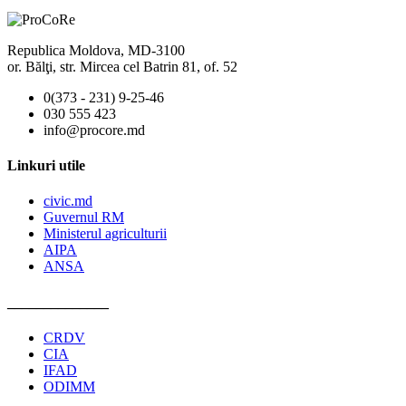
Republica Moldova, MD-3100
or. Bălţi, str. Mircea cel Batrin 81, of. 52
0(373 - 231) 9-25-46
030 555 423
info@procore.md
Linkuri utile
civic.md
Guvernul RM
Ministerul agriculturii
AIPA
ANSA
______________
CRDV
CIA
IFAD
ODIMM