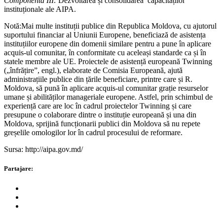
Componenta III:
Dezvoltarea și consolidarea capacităților
instituționale ale AIPA.
Notă:
Mai multe instituții publice din Republica Moldova, cu ajutorul
suportului financiar al Uniunii Europene, beneficiază de asistența
instituțiilor europene din domenii similare pentru a pune în aplicare
acquis-ul comunitar, în conformitate cu aceleași standarde ca și în
statele membre ale UE. Proiectele de asistență europeană Twinning
(„înfrățire”, engl.), elaborate de Comisia Europeană, ajută
administrațiile publice din țările beneficiare, printre care și R.
Moldova, să pună în aplicare acquis-ul comunitar grație resurselor
umane și abilităților manageriale europene. Astfel, prin schimbul de
experiență care are loc în cadrul proiectelor Twinning și care
presupune o colaborare dintre o instituție europeană și una din
Moldova, sprijină funcționarii publici din Moldova să nu repete
greșelile omologilor lor în cadrul procesului de reformare.
Sursa: http://aipa.gov.md/
Partajare: