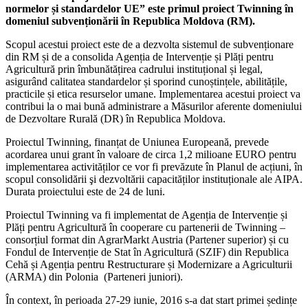
normelor și standardelor UE” este primul proiect Twinning în
domeniul subvenționării în Republica Moldova (RM).
Scopul acestui proiect este de a dezvolta sistemul de subvenționare
din RM și de a consolida Agenția de Intervenție și Plăți pentru
Agricultură prin îmbunătățirea cadrului instituțional și legal,
asigurând calitatea standardelor și sporind cunoștințele, abilitățile,
practicile și etica resurselor umane. Implementarea acestui proiect va
contribui la o mai bună administrare a Măsurilor aferente domeniului
de Dezvoltare Rurală (DR) în Republica Moldova.
Proiectul Twinning, finanțat de Uniunea Europeană, prevede
acordarea unui grant în valoare de circa 1,2 milioane EURO pentru
implementarea activităților ce vor fi prevăzute în Planul de acțiuni, în
scopul consolidării şi dezvoltării capacităților instituționale ale AIPA.
Durata proiectului este de 24 de luni.
Proiectul Twinning va fi implementat de Agenția de Intervenție și
Plăți pentru Agricultură în cooperare cu partenerii de Twinning –
consorțiul format din AgrarMarkt Austria (Partener superior) și cu
Fondul de Intervenție de Stat în Agricultură (SZIF) din Republica
Cehă și Agenția pentru Restructurare și Modernizare a Agriculturii
(ARMA) din Polonia (Parteneri juniori).
În context, în perioada 27-29 iunie, 2016 s-a dat start primei ședințe