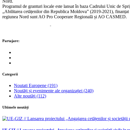
Nord.
Programul de granturi locale este lansat în baza Cadrului Unic de Sp
„Abilitarea cetățenilor din Republica Moldova” (2019-2021), finanțat
regiunea Nord sunt AO Pro Cooperare Regională și AO CASMED.
Partajare:
Categorii
Noutati Europene
(191)
Noutăți și evenimente ale organizației
(240)
Alte noutăți
(112)
Ultimele noutăți
UE-GIZ // Lansarea proiectului „Angajarea cetățenilor și societății civile în pr