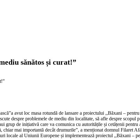
mediu sănătos și curat!”
t!”
scă”a avut loc masa rotundă de lansare a proiectului ,,Băxani – pentru 
iscute despre problemele de mediu din localitate, să afle despre scopul proi
 unui grup de inițiativă care va comunica cu autoritățile și cetățenii pent
ă, chiar mai importantă decât drumurile”, a menționat domnul Filaret Afana
i locale al Uniunii Europene și implementează proiectul ,,Băxani – pen