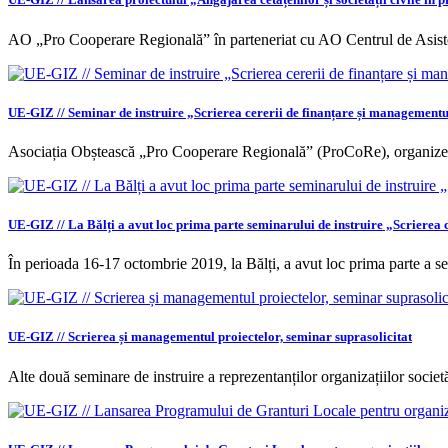
AO „Pro Cooperare Regională” în parteneriat cu AO Centrul de Asi
UE-GIZ // Seminar de instruire „Scrierea cererii de finanțare și managementu
Asociația Obștească „Pro Cooperare Regională” (ProCoRe), organizea
UE-GIZ // La Bălți a avut loc prima parte seminarului de instruire „Scrierea 
În perioada 16-17 octombrie 2019, la Bălți, a avut loc prima parte a s
UE-GIZ // Scrierea și managementul proiectelor, seminar suprasolicitat
Alte două seminare de instruire a reprezentanților organizațiilor societă