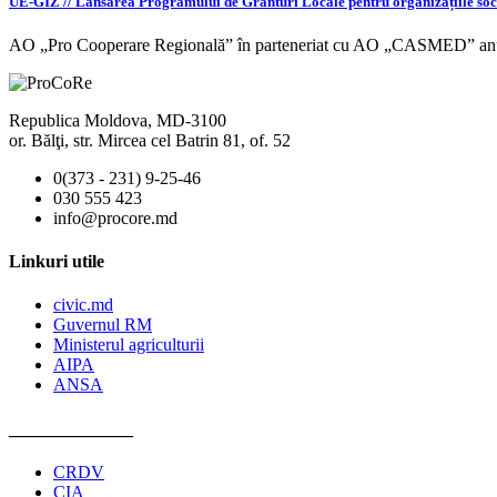
UE-GIZ // Lansarea Programului de Granturi Locale pentru organizațiile soci
AO „Pro Cooperare Regională” în parteneriat cu AO „CASMED” an
Republica Moldova, MD-3100
or. Bălţi, str. Mircea cel Batrin 81, of. 52
0(373 - 231) 9-25-46
030 555 423
info@procore.md
Linkuri utile
civic.md
Guvernul RM
Ministerul agriculturii
AIPA
ANSA
______________
CRDV
CIA