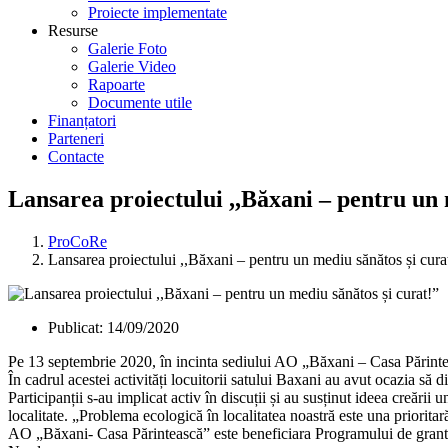
Proiecte implementate
Resurse
Galerie Foto
Galerie Video
Rapoarte
Documente utile
Finanțatori
Parteneri
Contacte
Lansarea proiectului ,,Băxani – pentru un 
ProCoRe
Lansarea proiectului ,,Băxani – pentru un mediu sănătos și cura
Publicat:
14/09/2020
Pe 13 septembrie 2020, în incinta sediului AO „Băxani – Casa Părintea
În cadrul acestei activități locuitorii satului Baxani au avut ocazia să d
Participanții s-au implicat activ în discuții și au susținut ideea creării
localitate. „Problema ecologică în localitatea noastră este una prioritar
AO „Băxani- Casa Părintească” este beneficiara Programului de grantur