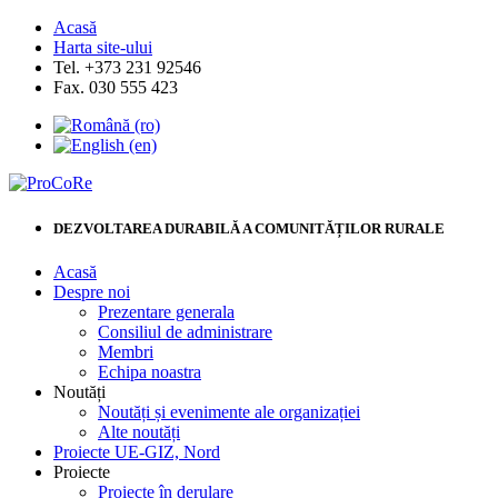
Acasă
Harta site-ului
Tel. +373 231 92546
Fax. 030 555 423
DEZVOLTAREA DURABILĂ A COMUNITĂȚILOR RURALE
Acasă
Despre noi
Prezentare generala
Consiliul de administrare
Membri
Echipa noastra
Noutăți
Noutăți și evenimente ale organizației
Alte noutăți
Proiecte UE-GIZ, Nord
Proiecte
Proiecte în derulare