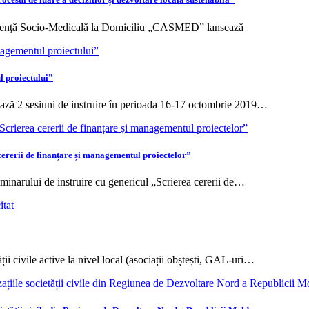
stenţă Socio-Medicală la Domiciliu „CASMED” lansează
l proiectului”
ză 2 sesiuni de instruire în perioada 16-17 octombrie 2019…
cererii de finanțare și managementul proiectelor”
eminarului de instruire cu genericul „Scrierea cererii de…
ții civile active la nivel local (asociații obștești, GAL-uri…