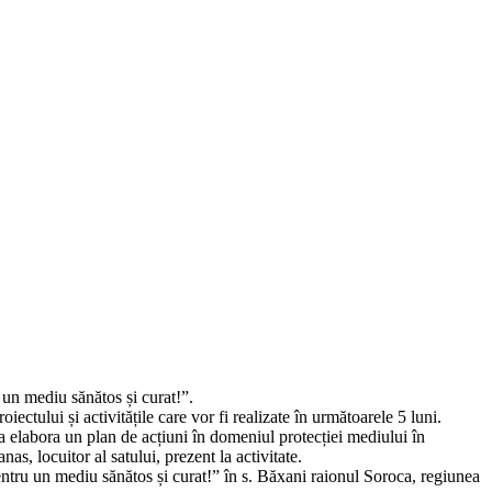
un mediu sănătos și curat!”.
ectului și activitățile care vor fi realizate în următoarele 5 luni.
ru a elabora un plan de acțiuni în domeniul protecției mediului în
s, locuitor al satului, prezent la activitate.
tru un mediu sănătos și curat!” în s. Băxani raionul Soroca, regiunea