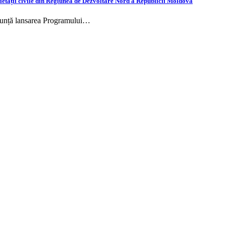
etății civile din Regiunea de Dezvoltare Nord a Republicii Moldova
unță lansarea Programului…