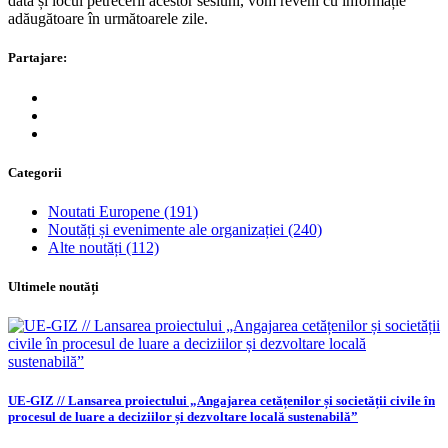
data și locul petrecerii acestor sesiuni, vom reveni cu informație
adăugătoare în următoarele zile.
Partajare:
Categorii
Noutati Europene
(191)
Noutăți și evenimente ale organizației
(240)
Alte noutăți
(112)
Ultimele noutăți
UE-GIZ // Lansarea proiectului „Angajarea cetățenilor și societății civile în
procesul de luare a deciziilor și dezvoltare locală sustenabilă”