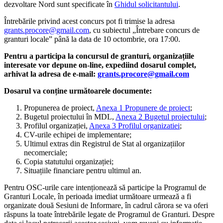
dezvoltare Nord sunt specificate în
Ghidul solicitantului
.
Întrebările privind acest concurs pot fi trimise la adresa
grants.procore@gmail.com
, cu subiectul „Întrebare concurs de
granturi locale” până la data de 10 octombrie, ora 17:00.
Pentru a participa la concursul de granturi, organizațiile
interesate vor depune on-line, expediind dosarul complet,
arhivat la adresa de e-mail:
grants.procore@gmail.com
Dosarul va conține următoarele documente:
Propunerea de proiect,
Anexa 1 Propunere de proiect
;
Bugetul proiectului în MDL,
Anexa 2 Bugetul proiectului
;
Profilul organizației,
Anexa 3 Profilul organizatiei
;
CV-urile echipei de implementare;
Ultimul extras din Registrul de Stat al organizațiilor
necomerciale;
Copia statutului organizației;
Situațiile financiare pentru ultimul an.
Pentru OSC-urile care intenționează să participe la Programul de
Granturi Locale, în perioada imediat următoare urmează a fi
organizate două Sesiuni de Informare, în cadrul cărora se va oferi
răspuns la toate întrebările legate de Programul de Granturi. Despre