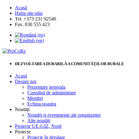
Acasă
Harta site-ului
Tel. +373 231 92546
Fax. 030 555 423
DEZVOLTAREA DURABILĂ A COMUNITĂȚILOR RURALE
Acasă
Despre noi
Prezentare generala
Consiliul de administrare
Membri
Echipa noastra
Noutăți
Noutăți și evenimente ale organizației
Alte noutăți
Proiecte UE-GIZ, Nord
Proiecte
Proiecte în derulare