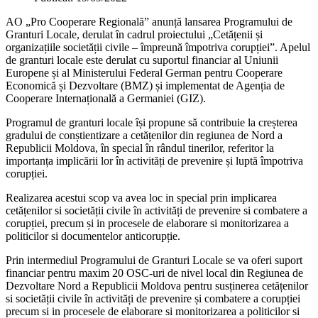
AO „Pro Cooperare Regională” anunță lansarea Programului de
Granturi Locale, derulat în cadrul proiectului „Cetățenii și
organizațiile societății civile – împreună împotriva corupției”. Apelul
de granturi locale este derulat cu suportul financiar al Uniunii
Europene și al Ministerului Federal German pentru Cooperare
Economică și Dezvoltare (BMZ) și implementat de Agenția de
Cooperare Internațională a Germaniei (GIZ).
Programul de granturi locale își propune să contribuie la creșterea
gradului de conștientizare a cetățenilor din regiunea de Nord a
Republicii Moldova, în special în rândul tinerilor, referitor la
importanța implicării lor în activități de prevenire și luptă împotriva
corupției.
Realizarea acestui scop va avea loc in special prin implicarea
cetățenilor si societății civile în activități de prevenire si combatere a
corupției, precum și in procesele de elaborare si monitorizarea a
politicilor si documentelor anticorupție.
Prin intermediul Programului de Granturi Locale se va oferi suport
financiar pentru maxim 20 OSC-uri de nivel local din Regiunea de
Dezvoltare Nord a Republicii Moldova pentru susținerea cetățenilor
si societății civile în activități de prevenire și combatere a corupției
precum si in procesele de elaborare si monitorizarea a politicilor si