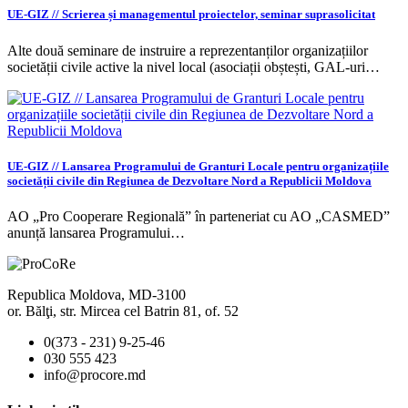
UE-GIZ // Scrierea și managementul proiectelor, seminar suprasolicitat
Alte două seminare de instruire a reprezentanților organizațiilor
societății civile active la nivel local (asociații obștești, GAL-uri…
UE-GIZ // Lansarea Programului de Granturi Locale pentru organizațiile
societății civile din Regiunea de Dezvoltare Nord a Republicii Moldova
AO „Pro Cooperare Regională” în parteneriat cu AO „CASMED”
anunță lansarea Programului…
Republica Moldova, MD-3100
or. Bălţi, str. Mircea cel Batrin 81, of. 52
0(373 - 231) 9-25-46
030 555 423
info@procore.md