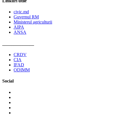
Linkuri utile
civic.md
Guvernul RM
Ministerul agriculturii
AIPA
ANSA
______________
CRDV
CIA
IFAD
ODIMM
Social
©2026 Asociaţia Obştească Pro Cooperare Regională. Toate