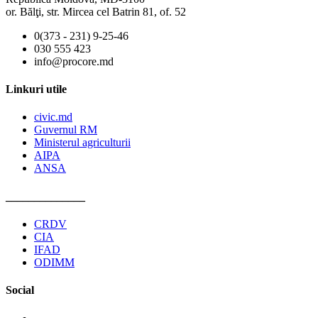
or. Bălţi, str. Mircea cel Batrin 81, of. 52
0(373 - 231) 9-25-46
030 555 423
info@procore.md
Linkuri utile
civic.md
Guvernul RM
Ministerul agriculturii
AIPA
ANSA
______________
CRDV
CIA
IFAD
ODIMM
Social