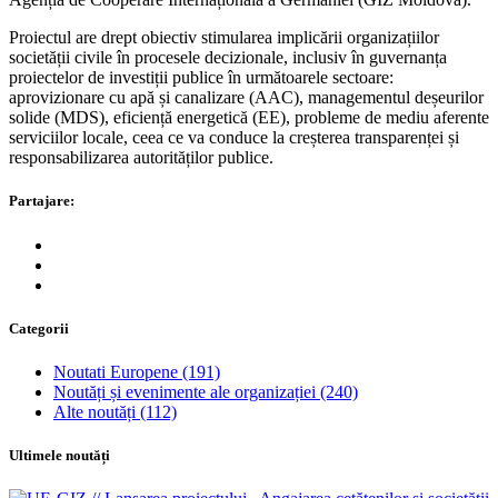
Proiectul are drept obiectiv stimularea implicării organizațiilor
societății civile în procesele decizionale, inclusiv în guvernanța
proiectelor de investiții publice în următoarele sectoare:
aprovizionare cu apă și canalizare (AAC), managementul deșeurilor
solide (MDS), eficiență energetică (EE), probleme de mediu aferente
serviciilor locale, ceea ce va conduce la creșterea transparenței și
responsabilizarea autorităților publice.
Partajare:
Categorii
Noutati Europene
(191)
Noutăți și evenimente ale organizației
(240)
Alte noutăți
(112)
Ultimele noutăți