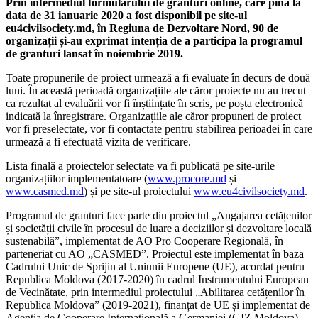
Prin intermediul formularului de granturi online, care pînă la
data de 31 ianuarie 2020 a fost disponibil pe site-ul
eu4civilsociety.md, în Regiuna de Dezvoltare Nord, 90 de
organizații și-au exprimat intenția de a participa la programul
de granturi lansat în noiembrie 2019.
Toate propunerile de proiect urmează a fi evaluate în decurs de două
luni. În această perioadă organizațiile ale căror proiecte nu au trecut
ca rezultat al evaluării vor fi înștiințate în scris, pe poșta electronică
indicată la înregistrare. Organizațiile ale căror propuneri de proiect
vor fi preselectate, vor fi contactate pentru stabilirea perioadei în care
urmează a fi efectuată vizita de verificare.
Lista finală a proiectelor selectate va fi publicată pe site-urile
organizațiilor implementatoare (
www.procore.md
și
www.casmed.md
) și pe site-ul proiectului
www.eu4civilsociety.md
.
Programul de granturi face parte din proiectul „Angajarea cetățenilor
și societății civile în procesul de luare a deciziilor și dezvoltare locală
sustenabilă”, implementat de AO Pro Cooperare Regională, în
parteneriat cu AO „CASMED”. Proiectul este implementat în baza
Cadrului Unic de Sprijin al Uniunii Europene (UE), acordat pentru
Republica Moldova (2017-2020) în cadrul Instrumentului European
de Vecinătate, prin intermediul proiectului „Abilitarea cetățenilor în
Republica Moldova” (2019-2021), finanțat de UE și implementat de
Agenția de Cooperare Internațională a Germaniei (GIZ Moldova).