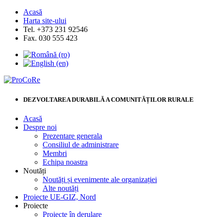
Acasă
Harta site-ului
Tel. +373 231 92546
Fax. 030 555 423
DEZVOLTAREA DURABILĂ A COMUNITĂȚILOR RURALE
Acasă
Despre noi
Prezentare generala
Consiliul de administrare
Membri
Echipa noastra
Noutăți
Noutăți și evenimente ale organizației
Alte noutăți
Proiecte UE-GIZ, Nord
Proiecte
Proiecte în derulare