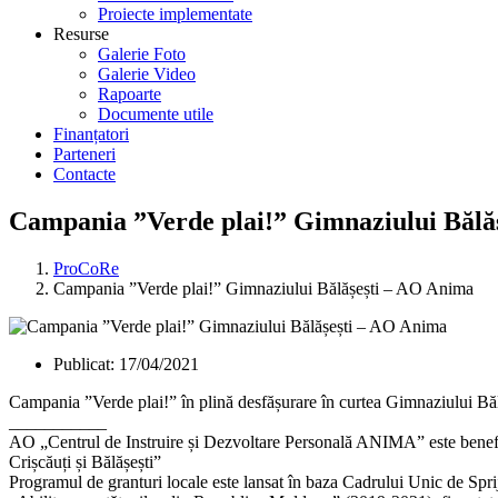
Proiecte implementate
Resurse
Galerie Foto
Galerie Video
Rapoarte
Documente utile
Finanțatori
Parteneri
Contacte
Campania ”Verde plai!” Gimnaziului Bălă
ProCoRe
Campania ”Verde plai!” Gimnaziului Bălășești – AO Anima
Publicat:
17/04/2021
Campania ”Verde plai!” în plină desfășurare în curtea Gimnaziului Bălășe
___________
AO „Centrul de Instruire și Dezvoltare Personală ANIMA” este benefic
Crișcăuți și Bălășești”
Programul de granturi locale este lansat în baza Cadrului Unic de Sp