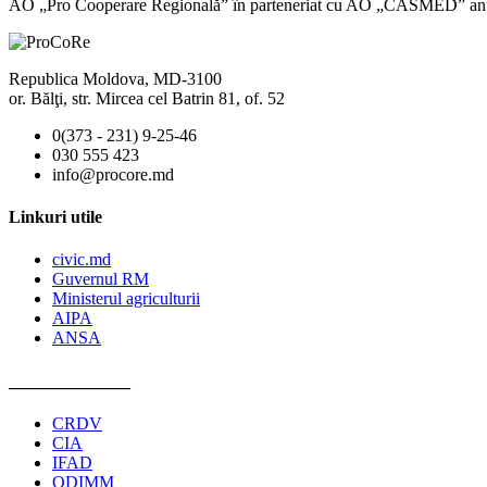
AO „Pro Cooperare Regională” în parteneriat cu AO „CASMED” an
Republica Moldova, MD-3100
or. Bălţi, str. Mircea cel Batrin 81, of. 52
0(373 - 231) 9-25-46
030 555 423
info@procore.md
Linkuri utile
civic.md
Guvernul RM
Ministerul agriculturii
AIPA
ANSA
______________
CRDV
CIA
IFAD
ODIMM