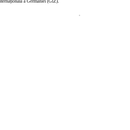
nternațională a Germaniei (GIZ).