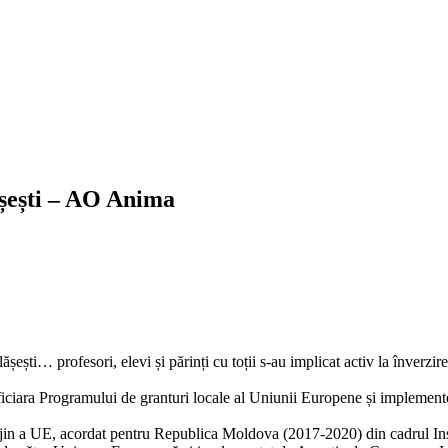
șești – AO Anima
ști… profesori, elevi și părinți cu toții s-au implicat activ la înverzirea
iara Programului de granturi locale al Uniunii Europene și implementea
rijin a UE, acordat pentru Republica Moldova (2017-2020) din cadrul Ins