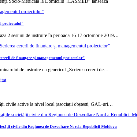
stenţă Socio-Medicală la Domiciliu „CASMED” lansează
l proiectului”
ză 2 sesiuni de instruire în perioada 16-17 octombrie 2019…
cererii de finanțare și managementul proiectelor”
eminarului de instruire cu genericul „Scrierea cererii de…
ții civile active la nivel local (asociații obștești, GAL-uri…
etății civile din Regiunea de Dezvoltare Nord a Republicii Moldova