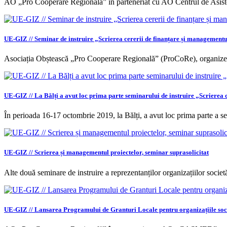
AO „Pro Cooperare Regională” în parteneriat cu AO Centrul de Asi
UE-GIZ // Seminar de instruire „Scrierea cererii de finanțare și managementu
Asociația Obștească „Pro Cooperare Regională” (ProCoRe), organizea
UE-GIZ // La Bălți a avut loc prima parte seminarului de instruire „Scrierea 
În perioada 16-17 octombrie 2019, la Bălți, a avut loc prima parte a s
UE-GIZ // Scrierea și managementul proiectelor, seminar suprasolicitat
Alte două seminare de instruire a reprezentanților organizațiilor societă
UE-GIZ // Lansarea Programului de Granturi Locale pentru organizațiile soci