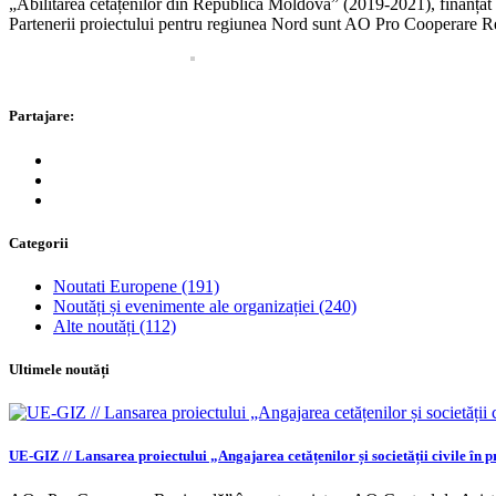
„Abilitarea cetățenilor din Republica Moldova” (2019-2021), finanța
Partenerii proiectului pentru regiunea Nord sunt AO Pro Cooperar
Partajare:
Categorii
Noutati Europene
(191)
Noutăți și evenimente ale organizației
(240)
Alte noutăți
(112)
Ultimele noutăți
UE-GIZ // Lansarea proiectului „Angajarea cetățenilor și societății civile în pr