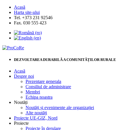
Acasă
Harta site-ului
Tel. +373 231 92546
Fax. 030 555 423
DEZVOLTAREA DURABILĂ A COMUNITĂȚILOR RURALE
Acasă
Despre noi
Prezentare generala
Consiliul de administrare
Membri
Echipa noastra
Noutăți
Noutăți și evenimente ale organizației
Alte noutăți
Proiecte UE-GIZ, Nord
Proiecte
Proiecte în derulare