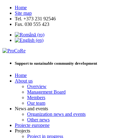
Home
Site map
Tel. +373 231 92546
Fax. 030 555 423
Support to sustainable community development
Home
About us
Overview
Management Board
Members
Our team
News and events
Organization news and events
Other news
Proiecte europene
Projects
Project in progress