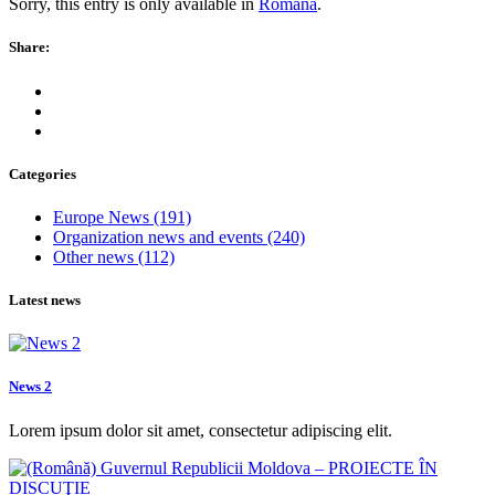
Sorry, this entry is only available in
Română
.
Share:
Categories
Europe News
(191)
Organization news and events
(240)
Other news
(112)
Latest news
News 2
Lorem ipsum dolor sit amet, consectetur adipiscing elit.