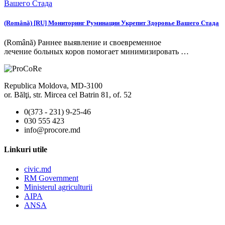
(Română) [RU] Мониторинг Руминации Укрепит Здоровье Вашего Стада
(Română) Раннее выявление и своевременное
лечение больных коров помогает минимизировать …
Republica Moldova, MD-3100
or. Bălţi, str. Mircea cel Batrin 81, of. 52
0(373 - 231) 9-25-46
030 555 423
info@procore.md
Linkuri utile
civic.md
RM Government
Ministerul agriculturii
AIPA
ANSA