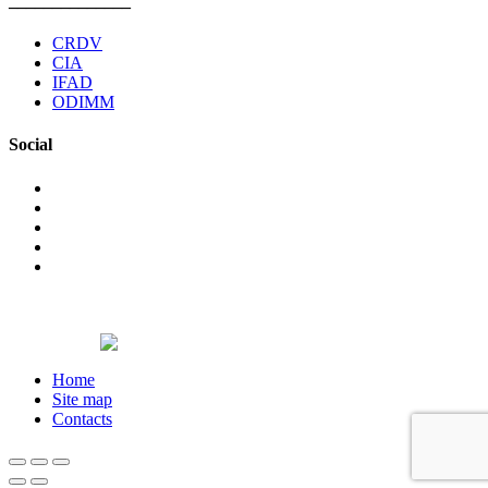
______________
CRDV
CIA
IFAD
ODIMM
Social
©2026 The non-governmental organization Pro Cooperare
Regionala. All rights reserved.
Designed by
Home
Site map
Contacts