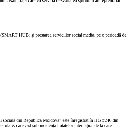
 Bălți, fapt care va servi la dezvoltarea spiritului antreprenorial
ri (SMART HUB) și prestarea serviciilor social media, pe o perioadă de
si sociala din Republica Moldova” este înregistrat în HG #246 din
derulare, care cad sub incidenţa tratatelor internaţionale la care