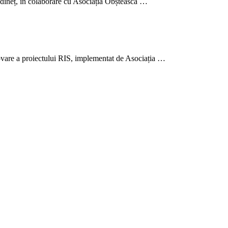
Edineț, în colaborare cu Asociația Obștească …
ovare a proiectului RIS, implementat de Asociația …