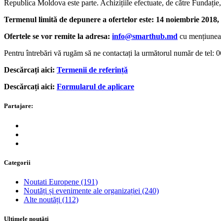
Republica Moldova este parte. Achizițiile efectuate, de către Fundație,
Termenul limită de depunere a ofertelor este: 14 noiembrie 2018,
Ofertele se vor remite la adresa:
info@smarthub.md
cu mențiunea
Pentru întrebări vă rugăm să ne contactați la următorul număr de tel: 
Descărcați aici:
Termenii de referință
Descărcați aici:
Formularul de aplicare
Partajare:
Categorii
Noutati Europene
(191)
Noutăți și evenimente ale organizației
(240)
Alte noutăți
(112)
Ultimele noutăți