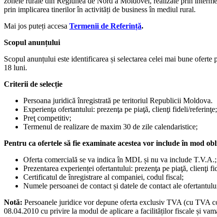
zonele rurale din Regiunea de Nord a Moldovei, realizate prin intermed
prin implicarea tinerilor în activități de business în mediul rural.
Mai jos puteți accesa
Termenii de Referință
.
Scopul anunțului
Scopul anunțului este identificarea și selectarea celei mai bune ofer
18 luni.
Criterii de selecție
Persoana juridică înregistrată pe teritoriul Republicii Moldova.
Experienţa ofertantului: prezenţa pe piaţă, clienţi fideli/referinţe;
Preţ competitiv;
Termenul de realizare de maxim 30 de zile calendaristice;
Pentru ca ofertele să fie examinate acestea vor include în mod ob
Oferta comercială se va indica în MDL și nu va include T.V.A.;
Prezentarea experienței ofertantului: prezenţa pe piaţă, clienţi fid
Certificatul de înregistrare al companiei, codul fiscal;
Numele persoanei de contact și datele de contact ale ofertantulu
Notă:
Persoanele juridice vor depune oferta exclusiv TVA (cu TVA cota
08.04.2010 cu privire la modul de aplicare a facilităților fiscale și vama