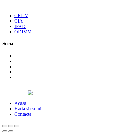
______________
CRDV
CIA
IFAD
ODIMM
Social
©2026 Asociaţia Obştească Pro Cooperare Regională. Toate drepturile
Designed by
Acasă
Harta site-ului
Contacte