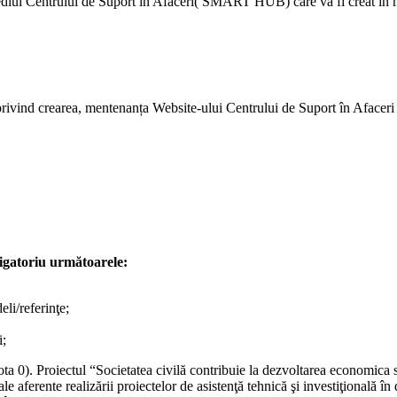
iul Centrului de Suport în Afaceri( SMART HUB) care va fi creat în mun.
te privind crearea, mentenanța Website-ului Centrului de Suport în Aface
ligatoriu următoarele:
eli/referinţe;
i;
 0). Proiectul “Societatea civilă contribuie la dezvoltarea economica 
le aferente realizării proiectelor de asistenţă tehnică şi investiţională în 