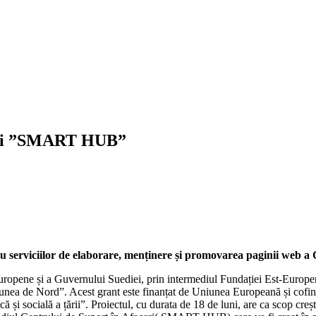
ceri ”SMART HUB”
ru serviciilor de elaborare, menținere și promovarea paginii web
Europene și a Guvernului Suediei, prin intermediul Fundației Est-Euro
Regiunea de Nord”. Acest grant este finanțat de Uniunea Europeană și cof
ă și socială a țării”. Proiectul, cu durata de 18 de luni, are ca scop cre