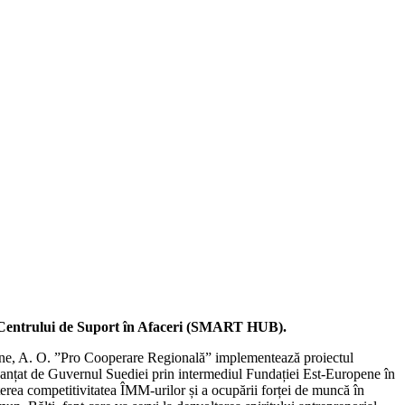
 a Centrului de Suport în Afaceri (SMART HUB).
pene, A. O. ”Pro Cooperare Regională” implementează proiectul
inanțat de Guvernul Suediei prin intermediul Fundației Est-Europene în
șterea competitivitatea ÎMM-urilor și a ocupării forței de muncă în