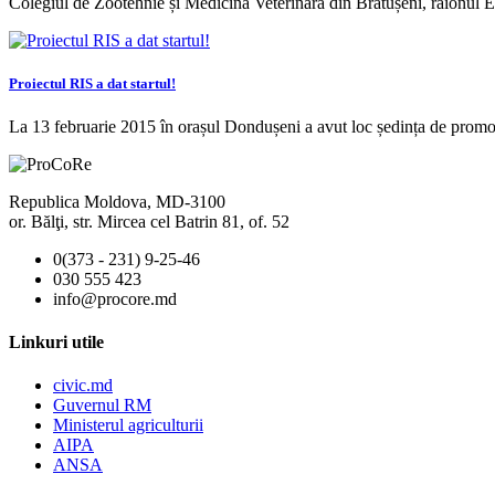
Colegiul de Zootehnie și Medicină Veterinară din Brătușeni, raionul 
Proiectul RIS a dat startul!
La 13 februarie 2015 în orașul Dondușeni a avut loc ședința de prom
Republica Moldova, MD-3100
or. Bălţi, str. Mircea cel Batrin 81, of. 52
0(373 - 231) 9-25-46
030 555 423
info@procore.md
Linkuri utile
civic.md
Guvernul RM
Ministerul agriculturii
AIPA
ANSA