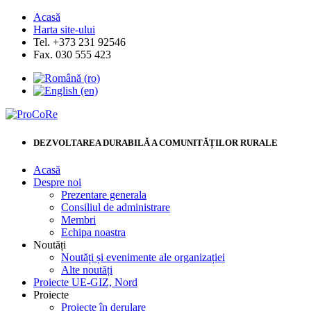
Acasă
Harta site-ului
Tel. +373 231 92546
Fax. 030 555 423
DEZVOLTAREA DURABILĂ A COMUNITĂȚILOR RURALE
Acasă
Despre noi
Prezentare generala
Consiliul de administrare
Membri
Echipa noastra
Noutăți
Noutăți și evenimente ale organizației
Alte noutăți
Proiecte UE-GIZ, Nord
Proiecte
Proiecte în derulare