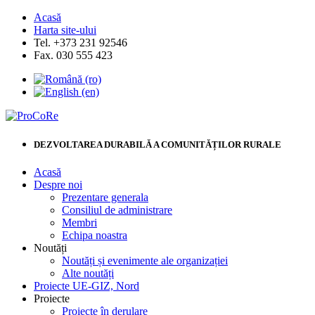
Acasă
Harta site-ului
Tel. +373 231 92546
Fax. 030 555 423
DEZVOLTAREA DURABILĂ A COMUNITĂȚILOR RURALE
Acasă
Despre noi
Prezentare generala
Consiliul de administrare
Membri
Echipa noastra
Noutăți
Noutăți și evenimente ale organizației
Alte noutăți
Proiecte UE-GIZ, Nord
Proiecte
Proiecte în derulare