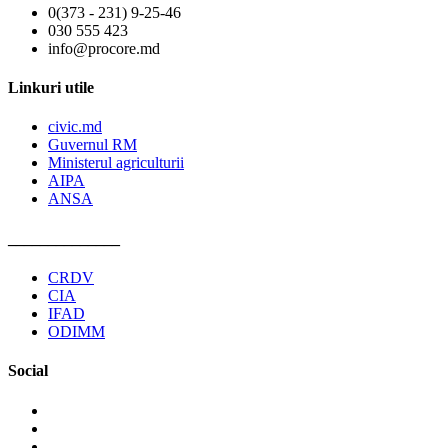
0(373 - 231) 9-25-46
030 555 423
info@procore.md
Linkuri utile
civic.md
Guvernul RM
Ministerul agriculturii
AIPA
ANSA
______________
CRDV
CIA
IFAD
ODIMM
Social