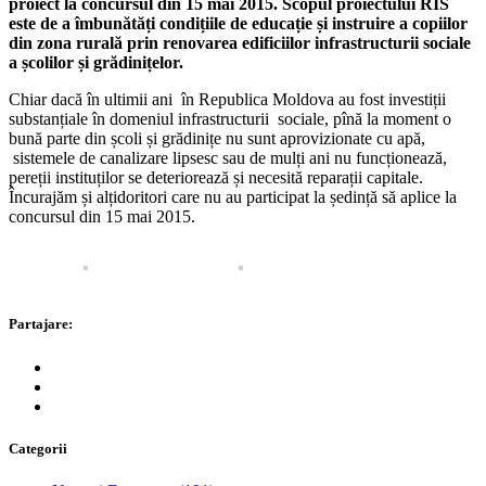
proiect la concursul din 15 mai 2015. Scopul proiectului RIS
este de a îmbunătăți condițiile de educație și instruire a copiilor
din zona rurală prin renovarea edificiilor infrastructurii sociale
a școlilor și grădinițelor.
Chiar dacă în ultimii ani în Republica Moldova au fost investiții
substanțiale în domeniul infrastructurii sociale, pînă la moment o
bună parte din școli și grădinițe nu sunt aprovizionate cu apă,
sistemele de canalizare lipsesc sau de mulți ani nu funcționează,
pereții instituților se deteriorează și necesită reparații capitale.
Încurajăm și alțidoritori care nu au participat la ședință să aplice la
concursul din 15 mai 2015.
Partajare:
Categorii