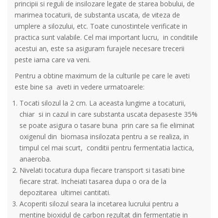
principii si reguli de insilozare legate de starea bobului, de
marimea tocaturii, de substanta uscata, de viteza de
umplere a silozului, etc. Toate cunostintele verificate in
practica sunt valabile. Cel mai important lucru, in conditiile
acestui an, este sa asiguram furajele necesare trecerii
peste iarna care va veni.
Pentru a obtine maximum de la culturile pe care le aveti
este bine sa aveti in vedere urmatoarele:
Tocati silozul la 2 cm. La aceasta lungime a tocaturii,
chiar si in cazul in care substanta uscata depaseste 35%
se poate asigura o tasare buna prin care sa fie eliminat
oxigenul din biomasa insilozata pentru a se realiza, in
timpul cel mai scurt, conditii pentru fermentatia lactica,
anaeroba.
Nivelati tocatura dupa fiecare transport si tasati bine
fiecare strat. Incheiati tasarea dupa o ora de la
depozitarea ultimei cantitati.
Acoperiti silozul seara la incetarea lucrului pentru a
mentine bioxidul de carbon rezultat din fermentatie in