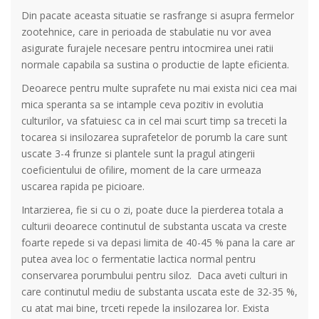
Din pacate aceasta situatie se rasfrange si asupra fermelor
zootehnice, care in perioada de stabulatie nu vor avea
asigurate furajele necesare pentru intocmirea unei ratii
normale capabila sa sustina o productie de lapte eficienta.
Deoarece pentru multe suprafete nu mai exista nici cea mai
mica speranta sa se intample ceva pozitiv in evolutia
culturilor, va sfatuiesc ca in cel mai scurt timp sa treceti la
tocarea si insilozarea suprafetelor de porumb la care sunt
uscate 3-4 frunze si plantele sunt la pragul atingerii
coeficientului de ofilire, moment de la care urmeaza
uscarea rapida pe picioare.
Intarzierea, fie si cu o zi, poate duce la pierderea totala a
culturii deoarece continutul de substanta uscata va creste
foarte repede si va depasi limita de 40-45 % pana la care ar
putea avea loc o fermentatie lactica normal pentru
conservarea porumbului pentru siloz. Daca aveti culturi in
care continutul mediu de substanta uscata este de 32-35 %,
cu atat mai bine, trceti repede la insilozarea lor. Exista