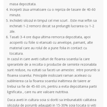
masa depozitata.
Incepeti ziua urmatoare cu o repriza de tasare de 40-60
minute.
Inchideti silozul in timpul cel mei scurt . Este mai ieftin sa
inchiriati 1-2 remorci decat sa prelungiti lucrarea cu 1-2
zile.
Tasati 3-4 ore dupa ultima remorca depozitata, apoi
acoperiti cu folie si etansati cu anvelope, pamant, alte
material care au rolul de a pune folia in contact cu
tocatura.
In cazul in care aveti culturi de floarea soarelui la care
sperantele de a recolta o productie de seminte rezonabila
sunt reduse, nu ezitati sa faceti un amestec intre porumb si
floarea soarelui. Principiile insilozarii raman aceleasi cu
sublinierea ca la floarea soarelui inaltimea de taiere ar
trebui sa fie de 45-60 cm, pentru a evita depozitarea partii
lignificata , care nu are valoare nutritiva.
Daca aveti in cultura soia si doriti sa imbunatatiti calitatea
silozului de porumb adaugati in 15-30% soia tocata si veti