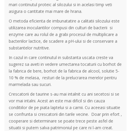
mari continutul proteic al silozului si in acelasi timp veti
asigura o cantitate mai mare de hrana.
O metoda eficienta de imbunatatire a calitatii silozului este
utilizarea inoculantilor compusi din culturi de bacterii si
enzyme care au rolul de a grabi procesul de multiplicare a
bacteriilor lactice, de scadere a pH-ului si de conservare a
substantelor nutritive.
In cazul in care continutul in substanta uscata creste va
sugerez sa aveti in vedere umectarea tocaturii cu borhot de
la fabrica de bere, borhot de la fabrica de alcool, solutie 5-
10 % de melasa, resturi de la prelucrarea merelor pentru
marmelada sau sucuri.
Crescatorii de taurine s-au mai intalnit cu ani secetosi si se
vor mai intalni. Acest an este mai dificil si din cauza
conditiilor de pe piata laptelui si a carnii. Cu aceeasi situatie
se confrunta si crescatorii din tarile vecine. Doar prin efort ,
cooperare si determinare se poate trece peste asfel de
situatii si putem salva patrimoniul pe care ni l-am creat.