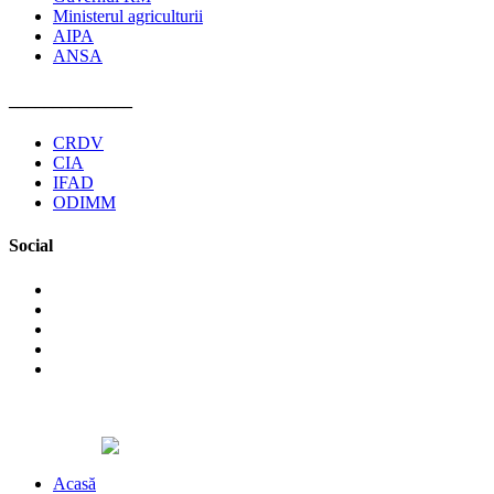
Ministerul agriculturii
AIPA
ANSA
______________
CRDV
CIA
IFAD
ODIMM
Social
©2026 Asociaţia Obştească Pro Cooperare Regională. Toate
drepturile rezervate.
Designed by
Acasă