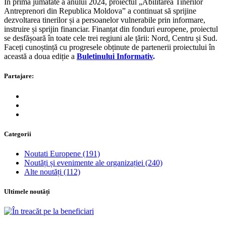
În prima jumătate a anului 2024, proiectul „Abilitarea Tinerilor
Antreprenori din Republica Moldova” a continuat să sprijine
dezvoltarea tinerilor și a persoanelor vulnerabile prin informare,
instruire și sprijin financiar. Finanțat din fonduri europene, proiectul
se desfășoară în toate cele trei regiuni ale țării: Nord, Centru și Sud.
Faceți cunoștință cu progresele obținute de partenerii proiectului în
această a doua ediție a
Buletinului Informativ
.
Partajare:
Categorii
Noutati Europene
(191)
Noutăți și evenimente ale organizației
(240)
Alte noutăți
(112)
Ultimele noutăți