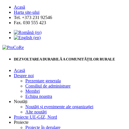
Acasă
Harta site-ului
Tel. +373 231 92546
Fax. 030 555 423
DEZVOLTAREA DURABILĂ A COMUNITĂȚILOR RURALE
Acasă
Despre noi
Prezentare generala
Consiliul de administrare
Membri
Echipa noastra
Noutăți
Noutăți și evenimente ale organizației
Alte noutăți
Proiecte UE-GIZ, Nord
Proiecte
Proiecte în derulare