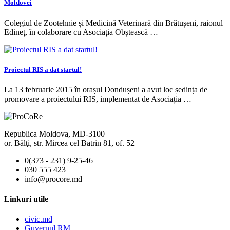
Moldovei
Colegiul de Zootehnie și Medicină Veterinară din Brătușeni, raionul
Edineț, în colaborare cu Asociația Obștească …
Proiectul RIS a dat startul!
La 13 februarie 2015 în orașul Dondușeni a avut loc ședința de
promovare a proiectului RIS, implementat de Asociația …
Republica Moldova, MD-3100
or. Bălţi, str. Mircea cel Batrin 81, of. 52
0(373 - 231) 9-25-46
030 555 423
info@procore.md
Linkuri utile
civic.md
Guvernul RM