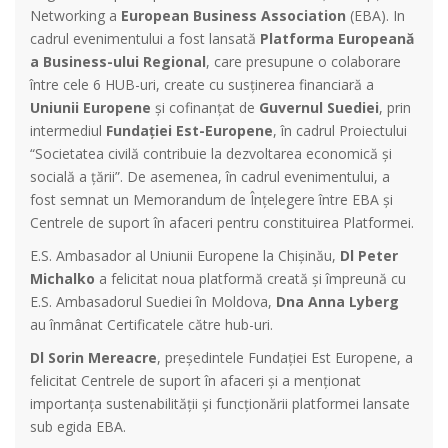
Networking a
European Business Association
(EBA). In
cadrul evenimentului a fost lansată
Platforma Europeană
a Business-ului Regional
, care presupune o colaborare
între cele 6 HUB-uri, create cu susținerea financiară a
Uniunii Europene
și cofinanțat de
Guvernul Suediei
, prin
intermediul
Fundației Est-Europene
, în cadrul Proiectului
“Societatea civilă contribuie la dezvoltarea economică și
socială a țării”. De asemenea, în cadrul evenimentului, a
fost semnat un Memorandum de Înțelegere între EBA și
Centrele de suport în afaceri pentru constituirea Platformei.
E.S. Ambasador al Uniunii Europene la Chișinău,
Dl Peter
Michalko
a felicitat noua platformă creată și împreună cu
E.S. Ambasadorul Suediei în Moldova,
Dna Anna Lyberg
au înmânat Certificatele către hub-uri.
Dl Sorin Mereacre
, președintele Fundației Est Europene, a
felicitat Centrele de suport în afaceri și a menționat
importanța sustenabilității și funcționării platformei lansate
sub egida EBA.